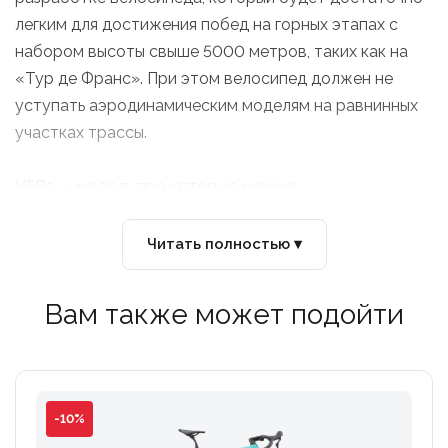
легким для достижения побед на горных этапах с
набором высоты свыше 5000 метров, таких как на
«Тур де Франс». При этом велосипед должен не
уступать аэродинамическим моделям на равнинных
участках трассы.
V5Rs — модель про которую можно
сказать «идеальный велосипед для всего».
Читать полностью ▾
Самый легкий Colnago из когда-либо созданных.
Вам также может подойти
V5Rs — самый легкий из когда-либо созданных
Colnago, его готовая к покраске рама весит 685
граммов. Рама весит на 12,5% меньше, чем его
предшественник, без ущерба для жесткости.
-10%