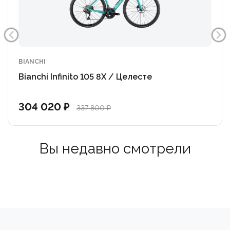
Новый карбоновый руль-вынос CC.01, который
впервые был представлен на модели Colnago C68,
благодаря чему применена новая система полностью
внутренней прокладки кабелей. В рулевой под
крышкой спрятан элегантный мультитул.
BIANCHI
Bianchi Infinito 105 8X / Целесте
Улучшена жесткость на 4% в спринте и на 5% в
положении сидя.
304 020 ₽
337 800 ₽
Улучшена передача мощности при педалировании.
Вы недавно смотрели
Более предсказуемое прохождение поворотов на
высоких скоростях.
Облегченная вилка с новым более аэродинамичным
дизайном и увеличенным просветом для установки
покрышек шириной до 32 мм.