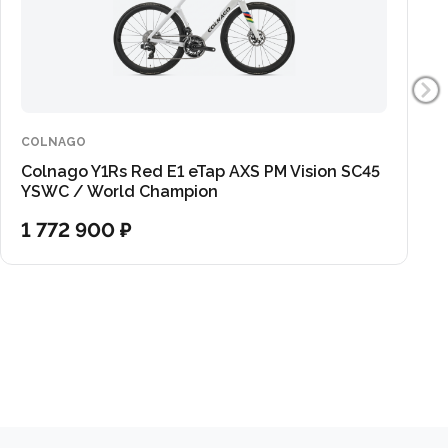
 влюблен в шоссейный велоспорт!
COLNAGO
Colnago Y1Rs Red E1 eTap AXS PM Vision SC45
YSWC / World Champion
1 772 900 ₽