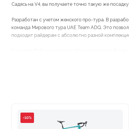
Садясь на V4, вы получаете точно такую же посадку
Разработан с учетом женского про-тура. В разрабо
команда Мирового тура UAE Team ADQ. Это позвол
подходит райдерам с абсолютно разной комплекцие
Гоночная ДНК и жесткость: Монококовая карбонова
структуры углеродного волокна (carbon layup), что 
Оптимизированная аэродинамика: Передняя часть р
V3) обеспечивают значительно лучший воздушный по
Динамическое распределение нагрузок: Рама спрое
передней части при мощных финишных спринтах (когд
педалировании в крутые подъемы в седле.
-10%
Комфорт и увеличенные зазоры: Максимальный клире