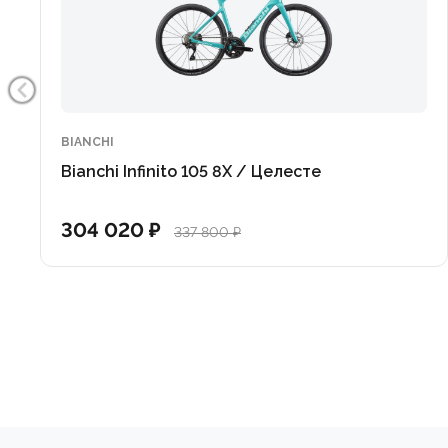
вибрации на плохом асфальте и улучшить сцепление
Colnago V4 — это чистая эстетика, потрясающая ди
BIANCHI
Bianchi Infinito 105 8X / Целесте
304 020 ₽
337 800 ₽