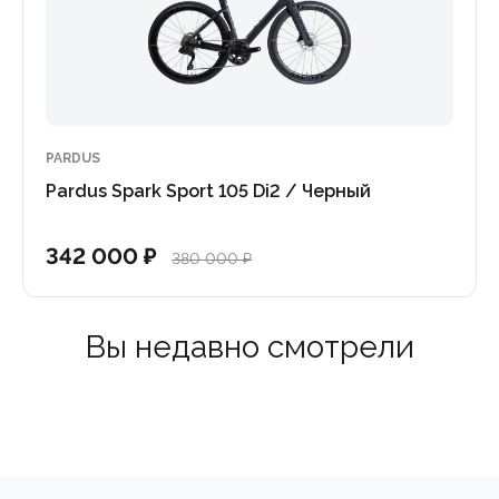
 в крутых виражах.
намика и победные технологии, доступные каждому, кто
PARDUS
Pardus Spark Sport 105 Di2 / Черный
342 000 ₽
380 000 ₽
Вы недавно смотрели