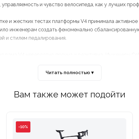
, управляемость и чувство велосипеда, как у лучших про
тке и жестких тестах платформы V4 принимала активное у
ило инженерам создать феноменально сбалансированную 
й и стилем педалирования.
я рама V4 невероятно прочна и реактивна. Инженеры Co
и при создании велосипедов для WorldTour.
Читать полностью ▾
амы заужена. Более тонкая рулевая колонка и переработ
ток, что экономит ваши ватты на быстрых спусках и пря
Вам также может подойти
ктирована с учетом сложных биомеханических сил. Она 
а вы активно тянете руль на себя) и обеспечивает 100%
-10%
нс для покрышек у V4 составляет 30 мм. Установка бол