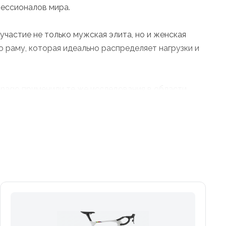
фессионалов мира.
частие не только мужская элита, но и женская
раму, которая идеально распределяет нагрузки и
lnago применили те же исследования в области
анная вилка (по сравнению с прошлым поколением
миках.
стоически выдерживает скручивающие нагрузки в
 передачу энергии через задний треугольник при
ее широкой резины позволит радикально снизить