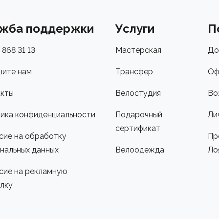
жба поддержки
Услуги
П
 868 31 13
Мастерская
До
ите нам
Трансфер
Оф
кты
Велостудия
Во
ика конфиденциальности
Подарочный
Ли
сертификат
сие на обработку
Пр
нальных данных
Велоодежда
Ло
сие на рекламную
лку