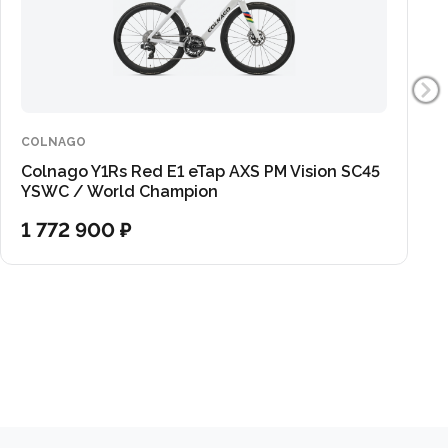
COLNAGO
Colnago Y1Rs Red E1 eTap AXS PM Vision SC45
YSWC / World Champion
1 772 900 ₽