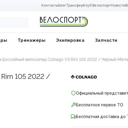
Контакты
Блог
Трансфер
Клуб Велоспорт
Новости
В
ары
Тренажеры
Экипировка
Запчасти
Шоссейный велосипед Colnago V3 Rim 105 2022 / Черный-Мятн
 Rim 105 2022 /
Официальный представи
Бесплатное первое ТО
Бесплатная доставка до 
ники