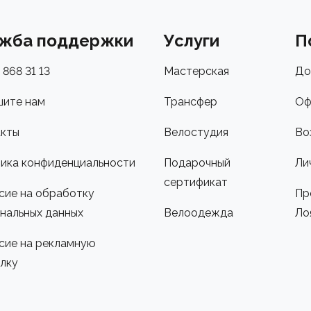
жба поддержки
Услуги
П
 868 31 13
Мастерская
До
ите нам
Трансфер
Оф
кты
Велостудия
Во
ика конфиденциальности
Подарочный
Ли
сертификат
сие на обработку
Пр
нальных данных
Велоодежда
Ло
сие на рекламную
лку