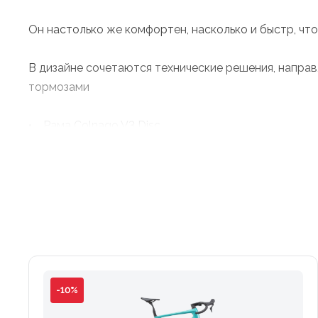
Он настолько же комфортен, насколько и быстр, чт
В дизайне сочетаются технические решения, направ
тормозами
• Рама Colnago V3 Disc
• Вилка Colnago V3 Disc
• Групсет Shimano 105
• Тормоза Shimano 105
• Покрышки Continental Ultra Sport II, 180 TPI
-10%