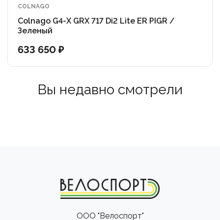
Оснащена четырьмя точками крепления для
COLNAGO
флягодержателей и небольших сумок, что делает ее
Colnago G4-X GRX 717 Di2 Lite ER PIGR /
подходящей для длительных поездок.
Зеленый
633 650 ₽
Геометрия стала более агрессивной по сравнению с
G3-X: рич (reach) немного увеличился, а рулевой
стакан стал чуть более крутым для более точного
Вы недавно смотрели
управления.
Электронная трансмиссия SRAM Rival AXS 1x12—
Радикальный и очень практичный выбор, сочетающий
мощность, стабильность и беспроводное
переключение.
ООО "Велоспорт"