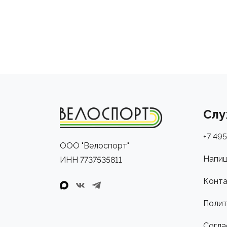
Слу
+7 495
ООО "Велоспорт"
Напиш
ИНН 7737535811
Конта
Полит
Согла