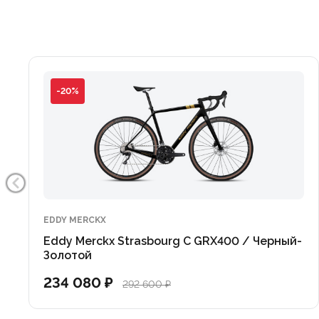
Байкпакинг и универсальность: Arcadex AL готов к 
Рама и вилка оснащены бонками для установки доп
Грязевые зазоры: Конструкция рамы позволяет уст
грунте и добавят амортизации на неровностях.
-20%
Чистая эстетика: Внутренняя проводка тросов защи
велосипедов Bianchi.
Bianchi Arcadex AL — это ваш надежный напарник д
Оформите заказ онлайн с удобной доставкой в интер
EDDY MERCKX
готовы показать велосипед вживую, провести проф
Eddy Merckx Strasbourg C GRX400 / Черный-
Золотой
234 080 ₽
292 600 ₽