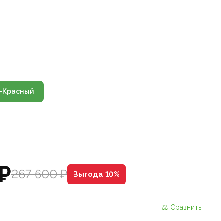
-Красный
₽
267 600 ₽
Выгода 10%
⚖ Сравнить