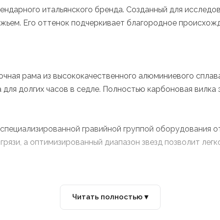
ендарного итальянского бренда. Созданный для исследо
жьем. Его оттенок подчеркивает благородное происхожд
прочная рама из высококачественного алюминиевого спла
 для долгих часов в седле. Полностью карбоновая вилка 
специализированной гравийной группой оборудования от
 грязи, а оптимизированный диапазон звезд позволит лег
no GRX обеспечивает мощное, предсказуемое и модулир
Читать полностью ▾