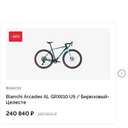
оразмерных крыльев.
обеспечат превосходное сцепление на рыхлом
-10%
нный вид, характерный для премиальных
й!
х розничных магазинов. Наши эксперты всегда
BIANCHI
ром идеального размера!
Bianchi Arcadex AL GRX610 U9 / Бирюзовый-
Целесте
240 840 ₽
267 600 ₽