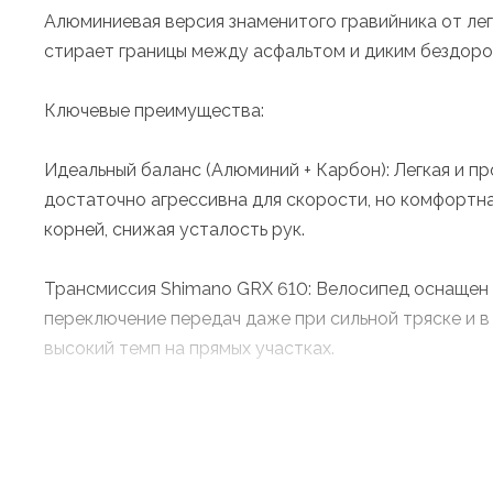
Алюминиевая версия знаменитого гравийника от лег
стирает границы между асфальтом и диким бездоро
Ключевые преимущества:
Идеальный баланс (Алюминий + Карбон): Легкая и 
достаточно агрессивна для скорости, но комфортна
корней, снижая усталость рук.
Трансмиссия Shimano GRX 610: Велосипед оснащен 
переключение передач даже при сильной тряске и в
высокий темп на прямых участках.
Абсолютный контроль: Дисковая гидравлика Shima
будь то сухой пыльный спуск или проливной дождь.