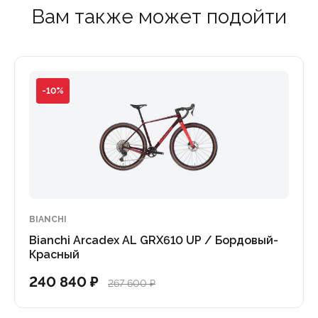
долгим экспедициям.
Вам также может подойти
олнительных флягодержателей, сумок, багажников и полн
ановить широкие гравийные покрышки до 50 мм, которые 
-10%
щает их от грязи и придает кокпиту аккуратный, совреме
ля тренировок, гравийных гонок и автономных путешестви
нет-магазине "Велоспорт" или загляните в один из наши
BIANCHI
ессиональную консультацию, помочь с примеркой и выбо
Bianchi Arcadex AL GRX610 UP / Бордовый-
Красный
240 840 ₽
267 600 ₽