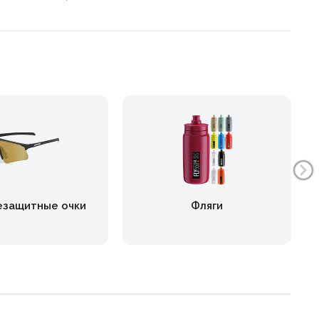
езащитные очки
Фляги