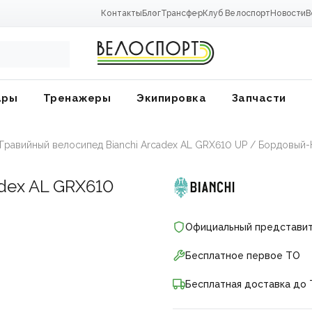
Контакты
Блог
Трансфер
Клуб Велоспорт
Новости
В
ары
Тренажеры
Экипировка
Запчасти
Гравийный велосипед Bianchi Arcadex AL GRX610 UP / Бордовый
dex AL GRX610
Официальный представи
Бесплатное первое ТО
Бесплатная доставка до 
ники