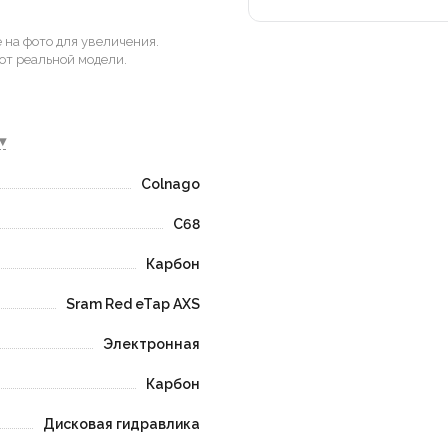
на фото для увеличения.
от реальной модели.
▾
Colnago
C68
Карбон
Sram Red eTap AXS
Электронная
Карбон
Дисковая гидравлика