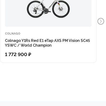
и рулевыми это значительно продлевает срок
COLNAGO
Colnago Y1Rs Red E1 eTap AXS PM Vision SC45
YSWC / World Champion
1 772 900 ₽