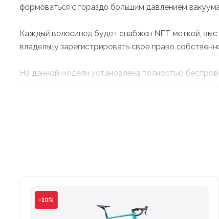
формоваться с гораздо большим давлением вакуума
Каждый велосипед будет снабжен NFT меткой, выс
владельцу зарегистрировать свое право собственно
На данной модели установлена полностью беспрово
любой ситуации, будь то соревнования или коферай
Завершают образ карбоновые аэро колёса Fulcrum R
дополняя дизайн.
Ключевые особенности:
•Модульная конструкция рамы с улучшенными в сра
•Геометрия C68 практически полностью повторяет 
•Новый карбоновый руль-вынос CC.01, в котором п
-10%
элегантный мультитул.
•Каждый C68 произведен в Италии непосредственно 