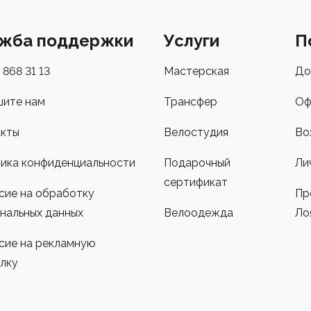
жба поддержки
Услуги
П
 868 31 13
Мастерская
До
ите нам
Трансфер
Оф
кты
Велостудия
Во
ика конфиденциальности
Подарочный
Ли
сертификат
сие на обработку
Пр
нальных данных
Велоодежда
Ло
сие на рекламную
лку