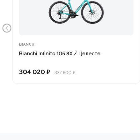
•Рулевая Ceramic Speed SLT с подшипниками на «т
службы без необходимости проводить частое обсл
BIANCHI
Bianchi Infinito 105 8X / Целесте
304 020 ₽
337 800 ₽