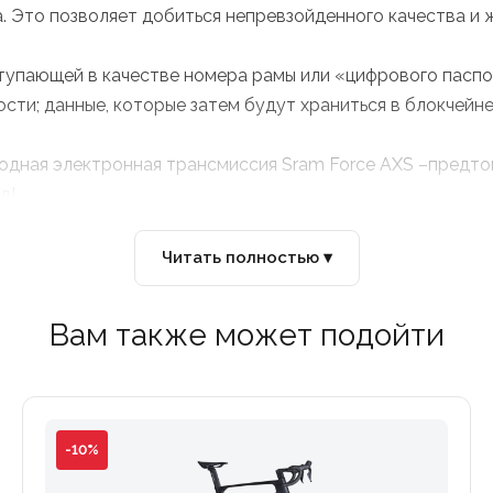
. Это позволяет добиться непревзойденного качества и 
тупающей в качестве номера рамы или «цифрового паспо
сти; данные, которые затем будут храниться в блокчейне
дная электронная трансмиссия Sram Force AXS –предто
д!
acing Wind 400. Они не только подойдут для тренировок
Читать полностью ▾
Вам также может подойти
внении с моделью C64 аэродинамическими характеристи
командный гоночный V4RS.
рименена улучшенная система полностью внутренней прок
-10%
на заводе Colnago в Камбьяго.