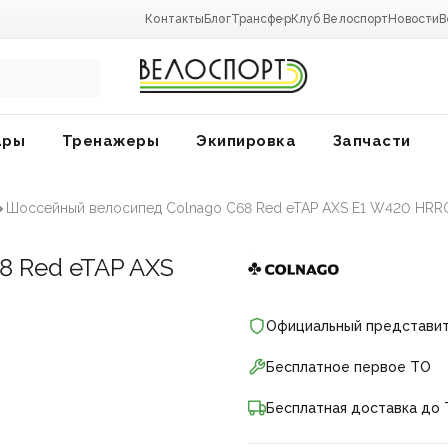
Контакты
Блог
Трансфер
Клуб Велоспорт
Новости
В
ары
Тренажеры
Экипировка
Запчасти
Шоссейный велосипед Colnago C68 Red eTAP AXS E1 W420 HRR
8 Red eTAP AXS
Официальный представи
Бесплатное первое ТО
Бесплатная доставка до 
ники