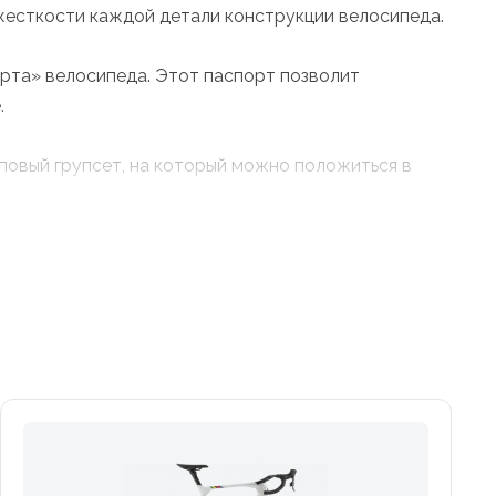
жесткости каждой детали конструкции велосипеда.
рта» велосипеда. Этот паспорт позволит
.
повый групсет, на который можно положиться в
 и соревнований, но стильно смотрятся, отлично
ками.
ладки кабелей. В рулевой под крышкой спрятан