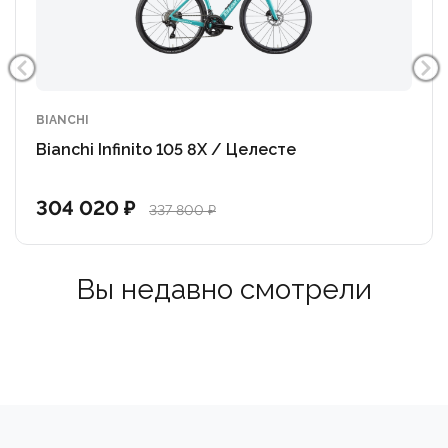
Электронная трансмиссия Shimano Dura-Ace Di2
обеспечивает безупречное, мгновенное и точное
переключение передач в любых условиях.
Встроенный измеритель мощности 4iiii
BIANCHI
предоставляет точные данные для тренировок и
Bianchi Infinito 105 8X / Целесте
гонок, что является стандартом для
профессионального спорта.
304 020 ₽
337 800 ₽
Вы недавно смотрели