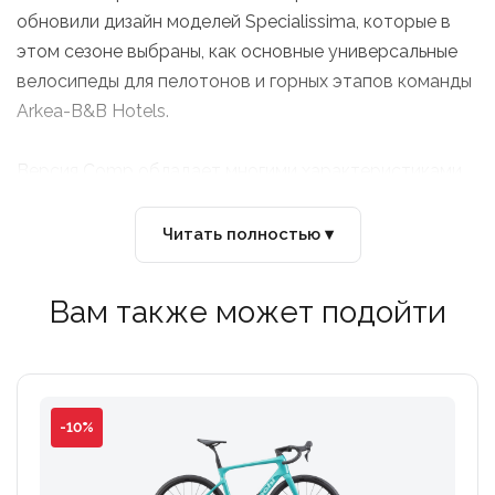
обновили дизайн моделей Specialissima, которые в
этом сезоне выбраны, как основные универсальные
велосипеды для пелотонов и горных этапов команды
Arkea-B&B Hotels.
Версия Comp обладает многими характеристиками
более дорогих моделей Pro и RC и совместима с их
компонентами, что открывает возможности для
Читать полностью ▾
будущих обновлений.
Основное отличие модели Comp от RC и Pro в
Вам также может подойти
отсутствии технологии CounterVail.
-10%