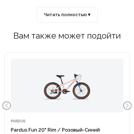
детей нагрузку.
Читать полностью ▾
Функции безопасности: в комплекте есть
тренировочные боковые колёса для обучения
Вам также может подойти
балансу. Также предусмотрена защита трансмиссии,
чтобы ребёнок не задел цепь или переднюю
звёздочку.
PARDUS
Pardus Fun 20" Rim / Розовый-Синий