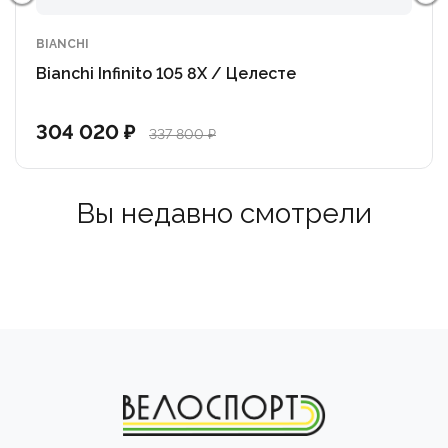
с булыжным покрытием.
BIANCHI
Bianchi Infinito 105 8X / Целесте
Задний переключатель Shimano Ultegra RD-R8000
GS, 11 скоростей
304 020 ₽
337 800 ₽
Передний Переключатель Shimano Ultegra RD-R8000
Ручки переключения передач
Shimano Ultegra ST-R8020 2x11sp, гидравлический
Вы недавно смотрели
дисковый тормоз, Shimano Ultegra ST-R8025 2x11sp
Кассета
Shimano Ultegra CS-R8000, 11 скоростей, 11–12–13–
14–16–18–20–22–25–28–32 зуба
Шатуны Shimano Ultegra FC-R8000 50x34T,
Hollowtech II, длина шатуна: 170 мм
Цепь: Shimano Ultegra CN-HG701-11, 11 скоростей
Колеса: Дисковый тормоз Vision Trimax 30, 700X19c
Шины Виттория Рубино Pro G2.0 с графеновым