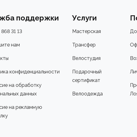
жба поддержки
Услуги
П
 868 31 13
Мастерская
До
ите нам
Трансфер
Оф
кты
Велостудия
Во
ика конфиденциальности
Подарочный
Ли
сертификат
сие на обработку
Пр
нальных данных
Велоодежда
Ло
сие на рекламную
лку