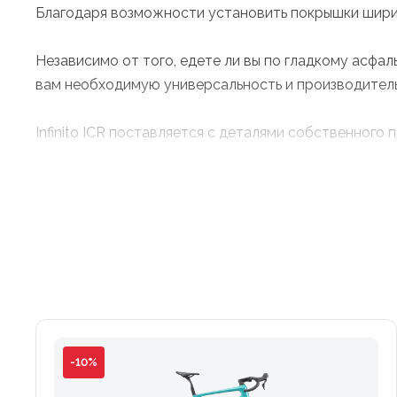
Благодаря возможности установить покрышки ширин
Независимо от того, едете ли вы по гладкому асфа
вам необходимую универсальность и производитель
Infinito ICR поставляется с деталями собственного 
Возможность модернизации: полностью совместим с 
Bianchi Specialissima, разработанном Reparto Corse.
Infinito имеет геометрию endurance — это особый 
заездах, в отличие от агрессивной гоночной геометр
-10%