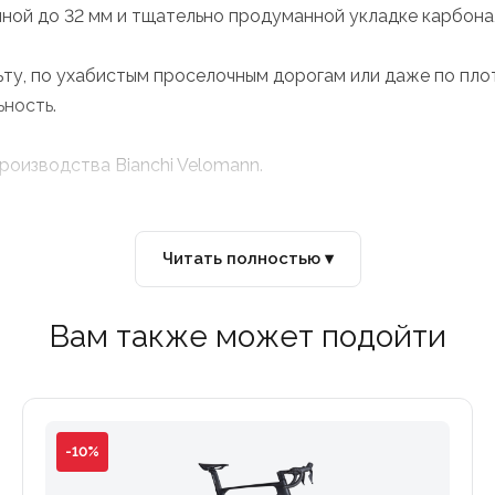
ой до 32 мм и тщательно продуманной укладке карбона, 
льту, по ухабистым проселочным дорогам или даже по пл
ность.
производства Bianchi Velomann.
новым интегрированным рулем из углеродного волокна Bi
Читать полностью ▾
подход к проектированию рамы, при котором приоритет о
Вам также может подойти
ии.
-10%