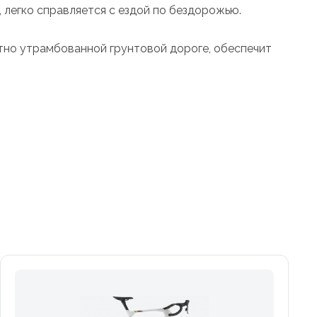
легко справляется с ездой по бездорожью.
отно утрамбованной грунтовой дороге, обеспечит
anchi, таким же, как на универсальном велосипеде
тдается комфорту и стабильности при длительных