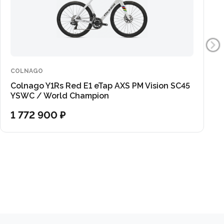
COLNAGO
Colnago Y1Rs Red E1 eTap AXS PM Vision SC45
YSWC / World Champion
1 772 900 ₽