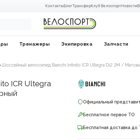
Контакты
Блог
Трансфер
Клуб Велоспорт
Новости
В
ары
Тренажеры
Экипировка
Запчасти
Шоссейный велосипед Bianchi Infinito ICR Ultegra Di2 2M / Ма
nito ICR Ultegra
ерный
Официальный представи
Бесплатное первое ТО
Бесплатная доставка до 
ники