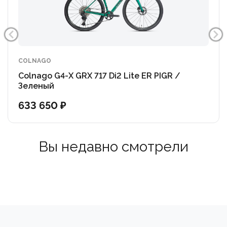
Важно отметить, что все модели Arcadex, в том
числе с ригидной вилкой, совместимы с
амортизационными вилками, такими как RockShox
Rudy XPLR 30 мм.
COLNAGO
Colnago G4-X GRX 717 Di2 Lite ER PIGR /
Зеленый
633 650 ₽
Вы недавно смотрели