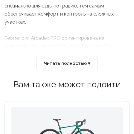
специально для езды по гравию, тем самым
обеспечивает комфорт и контроль на сложных
участках.
Геометрия Arcadex PRO ориентирована на
выносливость, с высокой рулевой колонкой и
относительно коротким выносом, что обеспечивает
более вертикальную и комфортную посадку. Рама
Читать полностью ▾
выполнена из эпоксидного углеродного волокна (SM
Carbon Fiber Composite).
Вам также может подойти
Как и все модели Arcadex Pro, эта версия имеет
внутреннее отделение для хранения инструментов
(Internal Frame Storage, IFS) в нижней трубе рамы и
встроенный многофункциональный ключ в задней оси.