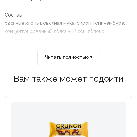
Состав
овсяные хлопья, овсяная мука, сироп топинамбура,
концентрированный яблочный сок, яблоко
сублимированное, кокосовое масло, рис воздушный
молотый, кукуруза воздушная шарики, кукурузные
волокна, лецитин подсолнечный, натуральные
Читать полностью ▾
экстракты яблока, зеленого чая и розмаринам
Вам также может подойти