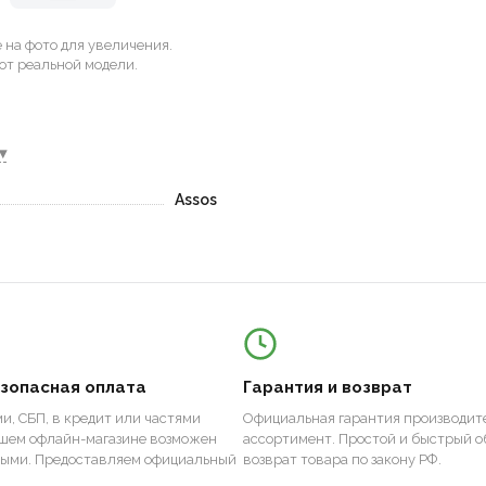
на фото для увеличения.
от реальной модели.
▾
Assos
езопасная оплата
Гарантия и возврат
и, СБП, в кредит или частями
Официальная гарантия производите
ашем офлайн-магазине возможен
ассортимент. Простой и быстрый о
ными. Предоставляем официальный
возврат товара по закону РФ.