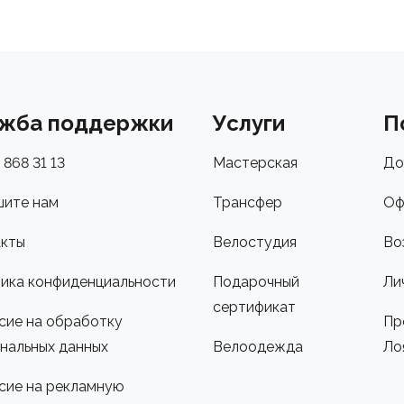
жба поддержки
Услуги
П
 868 31 13
Мастерская
До
ите нам
Трансфер
Оф
кты
Велостудия
Во
ика конфиденциальности
Подарочный
Ли
сертификат
сие на обработку
Пр
нальных данных
Велоодежда
Ло
сие на рекламную