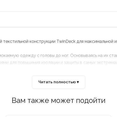
ой текстильной конструкции TwinDeck для максимальной и
каемую одежду с головы до ног. Основываясь на их ста
ями для повышения изоляции и защиты в самых экстремал
Читать полностью ▾
Вам также может подойти