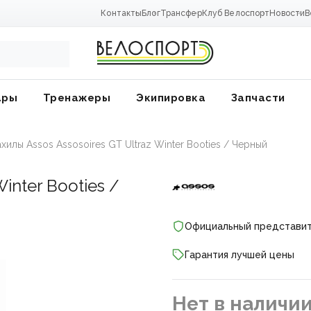
Контакты
Блог
Трансфер
Клуб Велоспорт
Новости
В
ары
Тренажеры
Экипировка
Запчасти
ахилы Assos Assosoires GT Ultraz Winter Booties / Черный
Winter Booties /
Официальный представи
Гарантия лучшей цены
ники
Нет в наличи