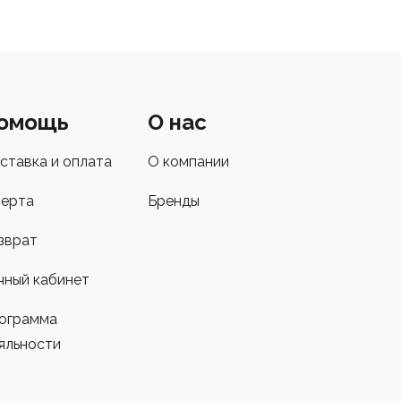
омощь
О нас
ставка и оплата
О компании
ерта
Бренды
зврат
чный кабинет
ограмма
яльности