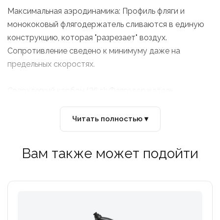
Максимальная аэродинамика: Профиль фляги и
монококовый флягодержатель сливаются в единую
конструкцию, которая "разрезает" воздух.
Сопротивление сведено к минимуму даже на
предельных скоростях.
Сверхлегкий карбон (26 г): Флягодержатель
изготовлен из высокопрочного композита,
армированного углеродным волокном. Он
Читать полностью ▾
обеспечивает "каменную" фиксацию фляги при весе
всего 26 граммов.
Вам также может подойти
Быстрое утоление жажды: Мягкий корпус фляги (500
мл) и спортивный клапан push-pull гарантируют
мощный поток жидкости при минимальном нажатии
— вы не теряете ни секунды на дистанции.