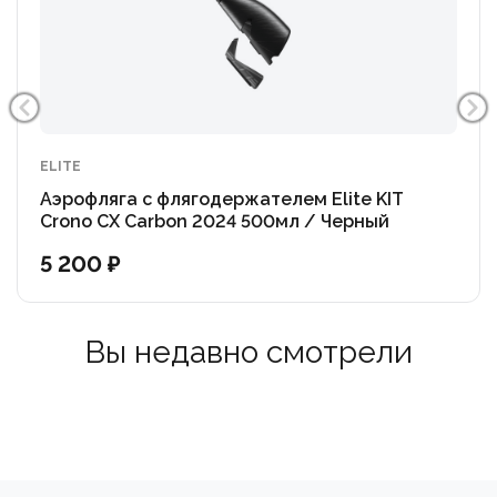
Надежный хват (Speed-Texture): Специальная
антискользящая текстура на фляге обеспечивает
уверенный хват даже потными руками и
дополнительно улучшает аэродинамику системы.
ELITE
Безопасность и гигиена: Фляга полностью безопасна
Аэрофляга с флягодержателем Elite KIT
(100% BPA-free), не сохраняет запахи и вкусы. Крышка
Crono CX Carbon 2024 500мл / Черный
легко откручивается для быстрой и тщательной
5 200 ₽
очистки после гонки.
Elite Kit Crono CX Carbon — это выбор тех, кто
Вы недавно смотрели
гоняется ради победы. Каждая деталь работает на
ваш результат!