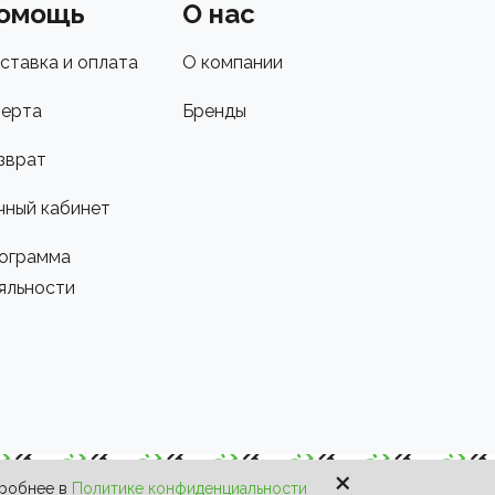
омощь
О нас
ставка и оплата
О компании
ерта
Бренды
зврат
чный кабинет
ограмма
яльности
×
дробнее в
Политике конфиденциальности