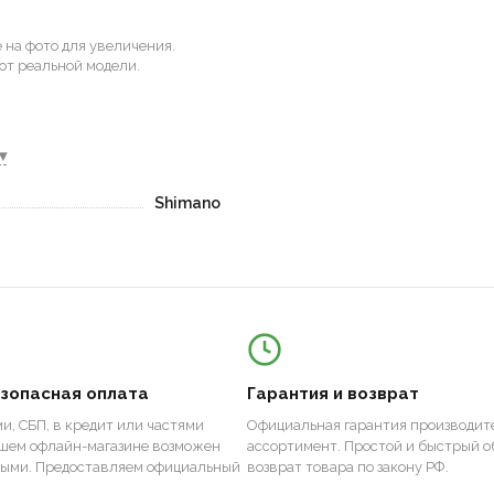
на фото для увеличения.
от реальной модели.
▾
Shimano
езопасная оплата
Гарантия и возврат
и, СБП, в кредит или частями
Официальная гарантия производите
ашем офлайн-магазине возможен
ассортимент. Простой и быстрый о
ными. Предоставляем официальный
возврат товара по закону РФ.