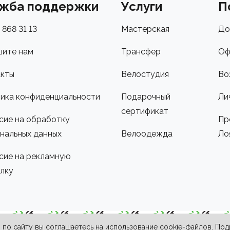
жба поддержки
Услуги
П
 868 31 13
Мастерская
До
ите нам
Трансфер
Оф
кты
Велостудия
Во
ика конфиденциальности
Подарочный
Ли
сертификат
сие на обработку
Пр
нальных данных
Велоодежда
Ло
сие на рекламную
лку
по сайту вы соглашаетесь на использование cookie-файлов. По