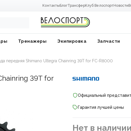
Контакты
Блог
Трансфер
Клуб Велоспорт
Новости
В
ары
Тренажеры
Экипировка
Запчасти
да передняя Shimano Ultegra Chainring 39T for FC-R8000
hainring 39T for
Официальный представи
Гарантия лучшей цены
ники
Нет в наличи