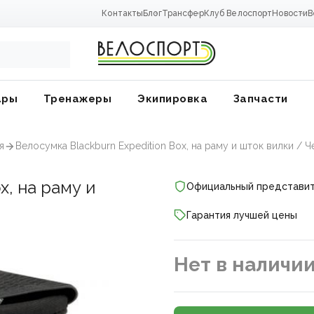
Контакты
Блог
Трансфер
Клуб Велоспорт
Новости
В
ары
Тренажеры
Экипировка
Запчасти
я
Велосумка Blackburn Expedition Box, на раму и шток вилки / 
x, на раму и
Официальный представи
Гарантия лучшей цены
Нет в наличи
ники