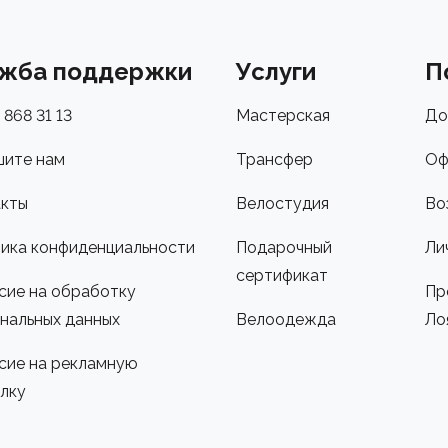
жба поддержки
Услуги
П
 868 31 13
Мастерская
До
ите нам
Трансфер
Оф
кты
Велостудия
Во
ика конфиденциальности
Подарочный
Ли
сертификат
сие на обработку
Пр
нальных данных
Велоодежда
Ло
сие на рекламную
лку