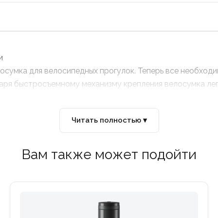
и
елосумка для велосипедных прогулок. Теперь все необход
даря быстросъемному механизму крепления велосумка лег
Читать полностью ▾
Вам также может подойти