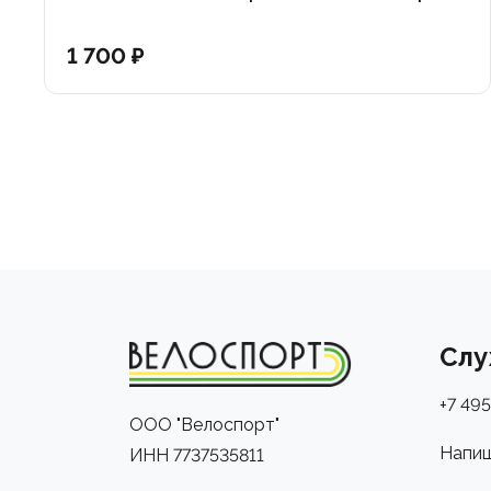
1 700 ₽
Слу
+7 495
ООО "Велоспорт"
Напиш
ИНН 7737535811