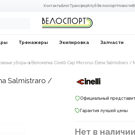
Контакты
Блог
Трансфер
Клуб Велоспорт
Новости
В
ары
Тренажеры
Экипировка
Запчасти
ловные уборы
Велокепка Cinelli Cap Microrus Elena Salmistraro /
a Salmistraro /
Официальный представи
Гарантия лучшей цены
ники
Нет в наличи