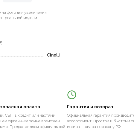
на фото для увеличения.
от реальной модели.
▾
Cinelli
езопасная оплата
Гарантия и возврат
и, СБП, в кредит или частями
Официальная гарантия производите
ашем офлайн-магазине возможен
ассортимент. Простой и быстрый о
ными. Предоставляем официальный
возврат товара по закону РФ.