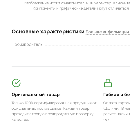
Изображение носит ознакомительный характер.
Кликните 
Компоненты и графические детали могут отличаться 
Основные характеристики
Больше информации 
Производитель
Оригинальный товар
Гибкая и б
Только 100% сертифицированная продукция от
Оплата картам
официальных поставщиков. Каждый товар
(Долями). В н
проходит строгую предпродажную проверку
расчет налич
качества.
чек.