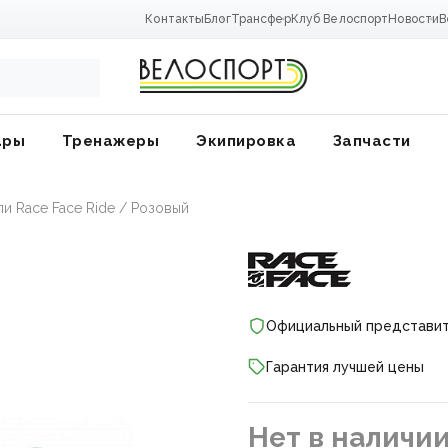
Контакты
Блог
Трансфер
Клуб Велоспорт
Новости
В
ары
Тренажеры
Экипировка
Запчасти
и Race Face Ride / Розовый
Официальный представи
Гарантия лучшей цены
ники
Нет в наличи