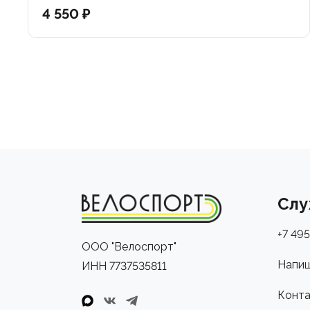
4 550 ₽
Слу
+7 495
ООО "Велоспорт"
Напиш
ИНН 7737535811
Конта