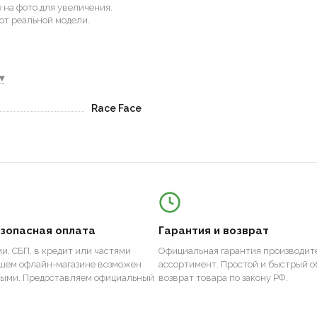
на фото для увеличения.
от реальной модели.
▾
Race Face
езопасная оплата
Гарантия и возврат
и, СБП, в кредит или частями
Официальная гарантия производите
ашем офлайн-магазине возможен
ассортимент. Простой и быстрый о
ными. Предоставляем официальный
возврат товара по закону РФ.