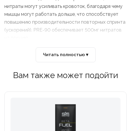
нитраты могут усиливать кровоток, благодаря чему
мышцы могут работать дольше, что способствует
повышению производительности повторных спринта
(ускорений). PRE-90 обеспечивает 500мг нитратов
на порцию.
Две порции PRE-90 за день до соревнований и одна
Читать полностью ▾
во время завтрака перед стартом обеспечат
загрузку – 225гр углеводов + 500мг нитратов на
Вам также может подойти
порцию могут повысить эффективность повторных
спринтов