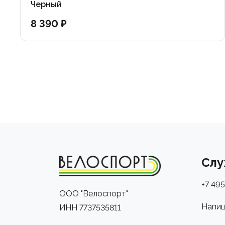
Черный
8 390 ₽
Слу
+7 495
ООО "Велоспорт"
Напиш
ИНН 7737535811