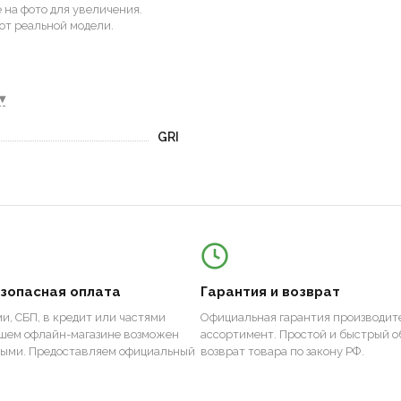
на фото для увеличения.
от реальной модели.
▾
GRI
езопасная оплата
Гарантия и возврат
и, СБП, в кредит или частями
Официальная гарантия производите
ашем офлайн-магазине возможен
ассортимент. Простой и быстрый о
ными. Предоставляем официальный
возврат товара по закону РФ.