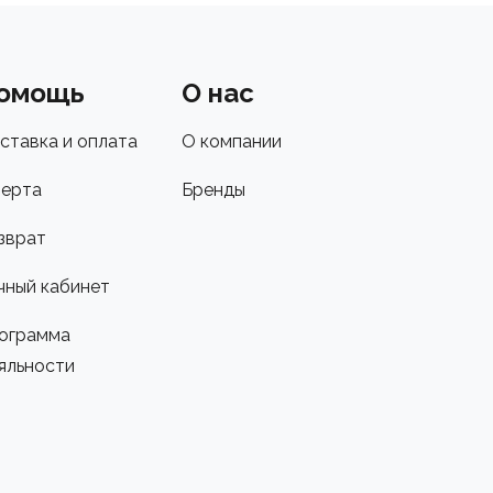
омощь
О нас
ставка и оплата
О компании
ерта
Бренды
зврат
чный кабинет
ограмма
яльности