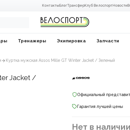
Контакты
Блог
Трансфер
Клуб Велоспорт
Новости
В
ары
Тренажеры
Экипировка
Запчасти
и
Куртка мужская Assos Mille GT Winter Jacket / Зеленый
er Jacket /
Официальный представи
Гарантия лучшей цены
ники
Нет в наличи