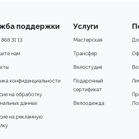
жба поддержки
Услуги
П
 868 31 13
Мастерская
До
ите нам
Трансфер
Оф
кты
Велостудия
Во
ика конфиденциальности
Подарочный
Ли
сертификат
сие на обработку
Пр
нальных данных
Велоодежда
Ло
сие на рекламную
лку