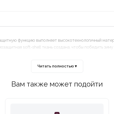
защитную функцию выполняет высокотехнологичный матер
защитная soft-shell ткань создана, чтобы победить зиму 
Читать полностью ▾
Вам также может подойти