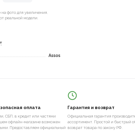
на фото для увеличения.
от реальной модели.
▾
Assos
езопасная оплата
Гарантия и возврат
и, СБП, в кредит или частями
Официальная гарантия производите
ашем офлайн-магазине возможен
ассортимент. Простой и быстрый о
ными. Предоставляем официальный
возврат товара по закону РФ.