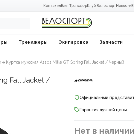
Контакты
Блог
Трансфер
Клуб Велоспорт
Новости
В
ары
Тренажеры
Экипировка
Запчасти
и
Куртка мужская Assos Mille GT Spring Fall Jacket / Черный
ng Fall Jacket /
Официальный представи
Гарантия лучшей цены
ники
Нет в наличи