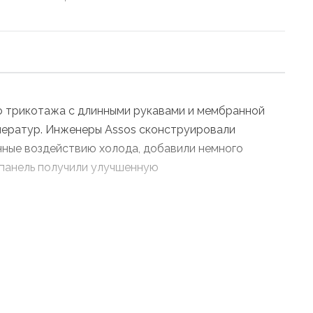
го трикотажа с длинными рукавами и мембранной
мператур. Инженеры Assos сконструировали
нные воздействию холода, добавили немного
я панель получили улучшенную