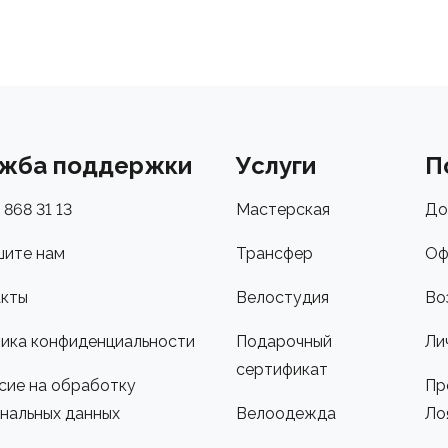
жба поддержки
Услуги
П
 868 31 13
Мастерская
До
ите нам
Трансфер
Оф
кты
Велостудия
Во
ика конфиденциальности
Подарочный
Ли
сертификат
сие на обработку
Пр
нальных данных
Велоодежда
Ло