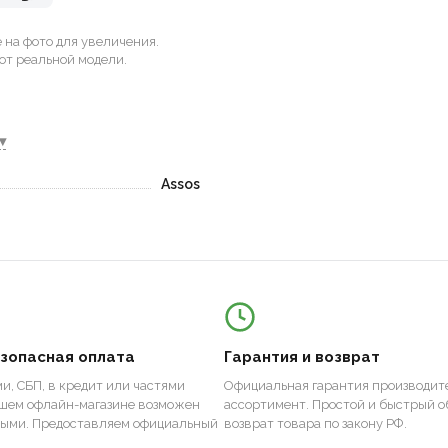
на фото для увеличения.
от реальной модели.
▾
Assos
езопасная оплата
Гарантия и возврат
и, СБП, в кредит или частями
Официальная гарантия производите
ашем офлайн-магазине возможен
ассортимент. Простой и быстрый о
ными. Предоставляем официальный
возврат товара по закону РФ.