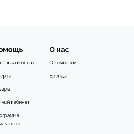
омощь
О нас
ставка и оплата
О компании
ерта
Бренды
зврат
чный кабинет
ограмма
яльности