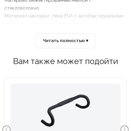
Материал: инжектированный нейлон /
стекловолокно
Материал накладки : пена EVA с антибактериальным
/ антимикробным покрытием Lycra
Высота накладки: 10мм
Болты: M6 x 10 FHB
Читать полностью ▾
Вес: 145гр пара
Вам также может подойти