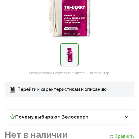
Рамы
Сумки и системы хранения
Носки, гольфы и гетры
Запасные части / Болты
Дожде
Покры
Специализированные инструменты
Наборы и мультиинструмент
Рамы
Сумки и системы хранения
Носки, гольфы и гетры
Запасные части / Болты
▶
Детские
Транспорт и хранение
Гидрокостюмы
Педали
Жилет
Трубк
Специализированные инструменты
Велоаптечки
Детские
Транспорт и хранение
Гидрокостюмы
Педали
▶
Велоаптечки
BMX
Фляги
Купальники и плавки
Троса/оплетки
Перча
Обода
BMX
Фляги
Купальники и плавки
Троса/оплетки
Щетки
Щетки
Электровелосипеды
Флягодержатели
Очки для плавания
Di2 - Провода, Батареи, Блоки, Зарядки, З/
Электровелосипеды
Флягодержатели
Очки для плавания
Di2 - Провода, Батареи, Блоки, Зарядки, З/Ч
Термо
Велохимия
Ч
Велохимия
Фонари
Аксессуары для плавания
▶
Фонари
Аксессуары для плавания
Стойки ремонтные
Стойки ремонтные
Повседневная спортивная одежда
▶
Изображение носит ознакомительный характер.
Повседневная спортивная одежда
Универсальные ключи
Рюкзаки и сумки
Универсальные ключи
Перейти к характеристикам и описанию
Рюкзаки и сумки
Стельки
Косметика
Стельки
Почему выбирают Велоспорт
Косметика
Нет в наличии
⚖ Сравнить