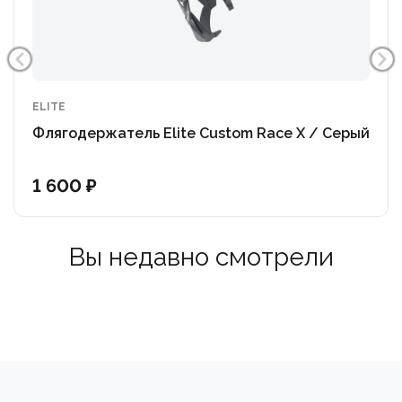
полностью исключая ее дребезжание и риск
выпадения даже на самых жестких спусках и
брусчатке.
Универсальность: Совместим со всеми
ELITE
стандартными велофлягами диаметром 74 мм.
Флягодержатель Elite Custom Race X / Серый
Elite Custom Race X — профессиональная надежность
1 600 ₽
и легкий вес для любых испытаний, от гладкого
асфальта до жесткого бездорожья!
Вы недавно смотрели