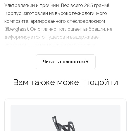
Ультралегкий и прочный: Вес всего 28.5 грамм!
Корпус изготовлен из высокотехнологичного
композита, армированного стекловолокном
(fiberglass). Он отлично поглощает вибрации, не
деформируется от ударов и выдерживает
экстремальные нагрузки на бездорожье.
Идеален для компактных рам: Заниженный профиль и
Читать полностью ▾
удлиненная передняя часть корпуса обеспечивают
невероятно легкое извлечение и установку фляги на
Вам также может подойти
ходу. Отличный выбор для двухподвесов (MTB),
гравийных велосипедов и рам небольшого размера,
где важен боковой доступ.
Мертвая хватка (Maximum Grip): Обновленный дизайн
надежно фиксирует флягу у самого основания,