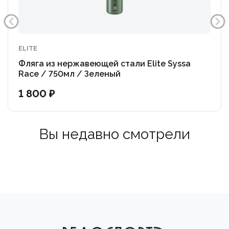
незаменимая деталь для грэвела и MTB. Колпачок
легко открывается одной рукой прямо на ходу.
Удобство и гигиена: Горлышко стало на 20% шире,
ELITE
что упрощает добавление льда, изотоника и мытье
Фляга из нержавеющей стали Elite Syssa
фляги. Фляга полностью разбирается, изготовлена из
Race / 750мл / Зеленый
100% перерабатываемого пластика, не содержит
1 800 ₽
BPA и безопасна для здоровья.
Elite Ice Fly — глоток ледяной свежести, когда он
Вы недавно смотрели
нужен больше всего!