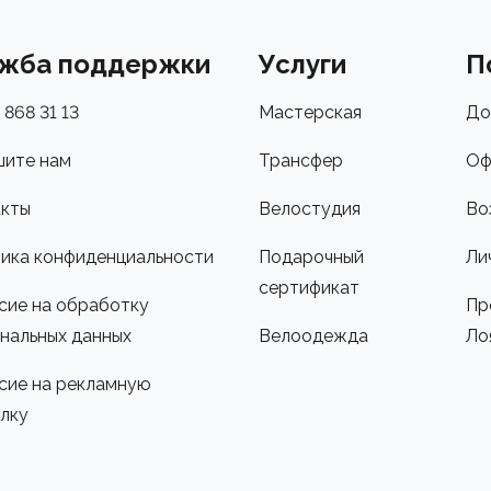
жба поддержки
Услуги
П
 868 31 13
Мастерская
До
ите нам
Трансфер
Оф
кты
Велостудия
Во
ика конфиденциальности
Подарочный
Ли
сертификат
сие на обработку
Пр
нальных данных
Велоодежда
Ло
сие на рекламную
лку