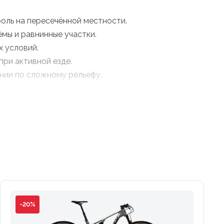
роль на пересечённой местности.
мы и равнинные участки.
 условий.
при активной езде.
нии по сложному рельефу.
-20%