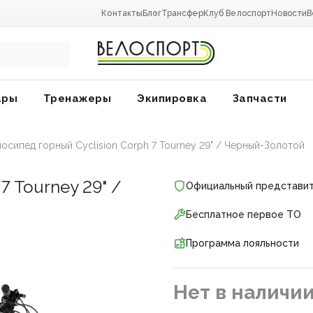
Контакты
Блог
Трансфер
Клуб Велоспорт
Новости
В
ары
Тренажеры
Экипировка
Запчасти
осипед горный Cyclision Corph 7 Tourney 29" / Черный-Золотой
7 Tourney 29" /
Официальный представи
Бесплатное первое ТО
Программа лояльности
Нет в наличи
ники