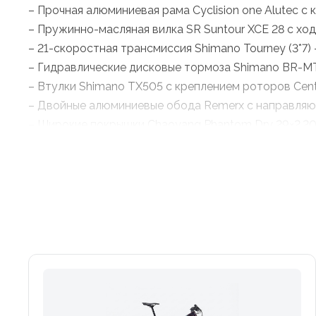
– Прочная алюминиевая рама Cyclision one Alutec с
– Пружинно-масляная вилка SR Suntour XCE 28 с хо
– 21-скоростная трансмиссия Shimano Tourney (3*7
– Гидравлические дисковые тормоза Shimano BR-M
– Втулки Shimano TX505 с креплением роторов Cent
– Двойные алюминиевые обода Remerx с направляю
– Широкие покрышки Chaoyang Phantom Dry 29×2.20 
– Комфортное седло Cyclision one с полиуретановы