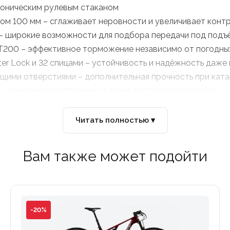
 коническим рулевым стаканом
дом 100 мм – сглаживает неровности и увеличивает конт
) – широкие возможности для подбора передачи под подъё
T200 – эффективное торможение независимо от погодных
er Lock и 32 спицами – устойчивость и надёжность даже 
щими отверстиями – дополнительная прочность при ката
– уверенное сцепление на сухих тропах и грунтовках.
м покрытием – удобно в длительных поездках.
Читать полностью ▾
Вам также может подойти
-20%