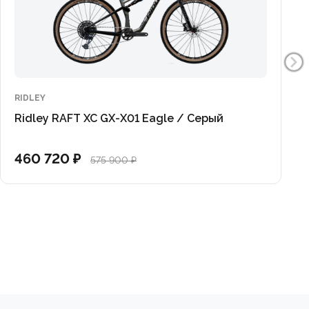
RIDLEY
Ridley RAFT XC GX-X01 Eagle / Серый
460 720 ₽
575 900 ₽