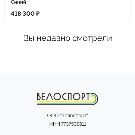
накатистость.
Синий
– Втулки Shimano TX505 с надёжной системой
418 300 ₽
крепления Center Lock гарантируют долговечность и
плавную работу.
– Седло Cyclision One с эффектом памяти формы –
Вы недавно смотрели
повышенный комфорт для продолжительных поездок.
Cyclision Corph 3 Deore 29 – это идеальный выбор для
тех, кто ищет надёжный, быстрый и удобный горный
велосипед для кросс-кантри и активных
велопрогулок. Отличная управляемость,
качественная сборка и современная комплектация
превращают каждую поездку в настоящее
удовольствие.
ООО "Велоспорт"
ИНН 7737535811