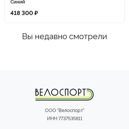
накатистость.
Синий
– Втулки Shimano TX505 с надёжной системой
418 300 ₽
крепления Center Lock гарантируют долговечность и
плавную работу.
– Седло Cyclision One с эффектом памяти формы –
Вы недавно смотрели
повышенный комфорт для продолжительных поездок.
Cyclision Corph 3 Deore 29 – это идеальный выбор для
тех, кто ищет надёжный, быстрый и удобный горный
велосипед для кросс-кантри и активных
велопрогулок. Отличная управляемость,
качественная сборка и современная комплектация
превращают каждую поездку в настоящее
удовольствие.
ООО "Велоспорт"
ИНН 7737535811