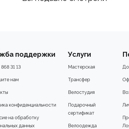
жба поддержки
Услуги
П
 868 31 13
Мастерская
До
ите нам
Трансфер
Оф
кты
Велостудия
Во
ика конфиденциальности
Подарочный
Ли
сертификат
сие на обработку
Пр
нальных данных
Велоодежда
Ло