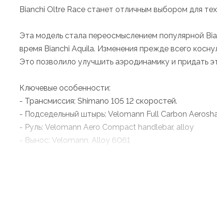
Bianchi Oltre Race станет отличным выбором для т
Эта модель стала переосмыслением популярной Bian
время Bianchi Aquila. Изменения прежде всего косн
Это позволило улучшить аэродинамику и придать э
Ключевые особенности:
- Трансмиссия: Shimano 105 12 скоростей.
- Подседельный штырь: Velomann Full Carbon Aerosh
- Руль: Velomann Aero Compact handlebar, alloy
- Вынос: Velomann, Alloy 6061