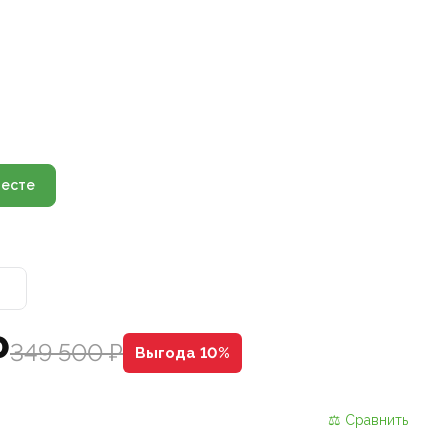
есте
₽
349 500 ₽
Выгода 10%
⚖ Сравнить