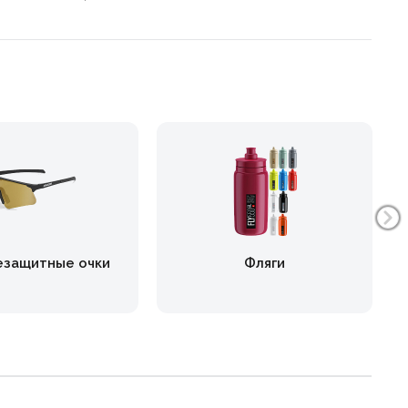
езащитные очки
Фляги