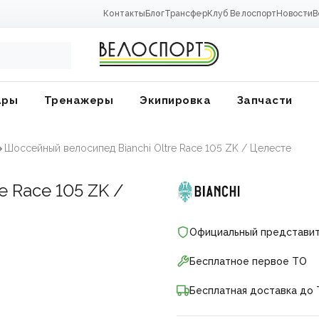
Контакты
Блог
Трансфер
Клуб Велоспорт
Новости
В
ары
Тренажеры
Экипировка
Запчасти
Шоссейный велосипед Bianchi Oltre Race 105 ZK / Целесте
e Race 105 ZK /
Официальный представи
Бесплатное первое ТО
Бесплатная доставка до 
ники