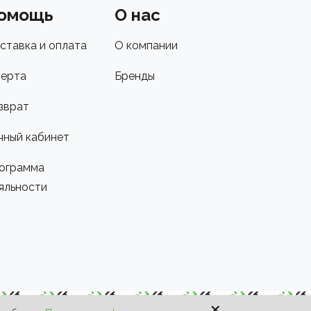
омощь
О нас
ставка и оплата
О компании
ерта
Бренды
зврат
чный кабинет
ограмма
яльности
×