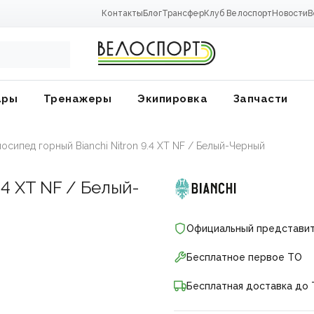
Контакты
Блог
Трансфер
Клуб Велоспорт
Новости
В
ары
Тренажеры
Экипировка
Запчасти
осипед горный Bianchi Nitron 9.4 XT NF / Белый-Черный
.4 XT NF / Белый-
Официальный представи
Бесплатное первое ТО
Бесплатная доставка до 
ники