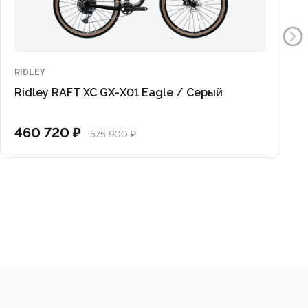
RIDLEY
Ridley RAFT XC GX-X01 Eagle / Серый
460 720 ₽
575 900 ₽