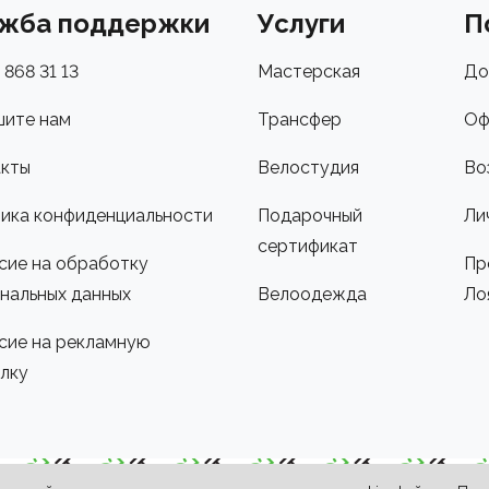
жба поддержки
Услуги
П
 868 31 13
Мастерская
До
ите нам
Трансфер
Оф
кты
Велостудия
Во
ика конфиденциальности
Подарочный
Ли
сертификат
сие на обработку
Пр
нальных данных
Велоодежда
Ло
сие на рекламную
лку