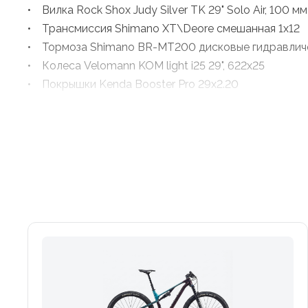
• Вилка Rock Shox Judy Silver TK 29" Solo Air, 100 мм 
• Трансмиссия Shimano XT\Deore смешанная 1x12
• Тормоза Shimano BR-MT200 дисковые гидравлич
• Колеса Velomann KOM light i25 29", 622x25
• Покрышки Kenda Booster Pro 29x2.20