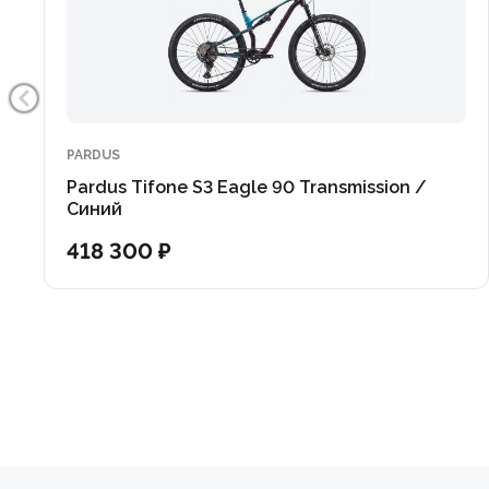
Диски : Shimano SM-RT10 CL, 180 мм передний и 160
Wheels : Velomann KOM light i25 29″, 622×25
PARDUS
Pardus Tifone S3 Eagle 90 Transmission /
Синий
418 300 ₽