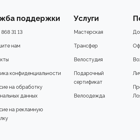
жба поддержки
Услуги
П
 868 31 13
Мастерская
До
ите нам
Трансфер
Оф
кты
Велостудия
Во
ика конфиденциальности
Подарочный
Ли
сертификат
сие на обработку
Пр
нальных данных
Велоодежда
Ло
сие на рекламную
лку