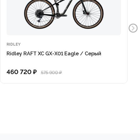
RIDLEY
Ridley RAFT XC GX-X01 Eagle / Серый
460 720 ₽
575 900 ₽