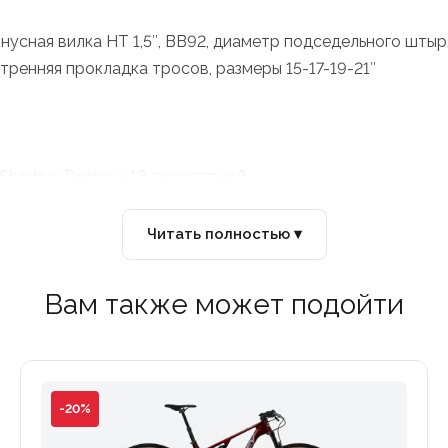
конусная вилка HT 1,5″, BB92, диаметр подседельного шты
тренняя прокладка тросов, размеры 15-17-19-21″
Shadow Design + 12-скоростной
а шатунов: 170 мм-15″, 175 мм-17/21″
Читать полностью ▾
Вам также может подойти
-20%