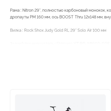
Рама : Nitron 29″, полностью карбоновый монокок, 
дропауты PM 160 мм, ось BOOST Thru 12x148 мм, вну
Вилка : Rock Shox Judy Gold RL 29″ Solo Air 100 мм
Задний переключатель : Shimano XT RD-M8100-SGS 
Система шатунов : Shimano FC-MT511-1, 32 зуб., длин
Каретка : Shimano BB-MT500-PA PressFit 41x92 мм
Цепь : Shimano CN-M6100 12-скоростная
Кассета : Shimano CS-M7100-12, 10-51T
Тормоза : Shimano M4100