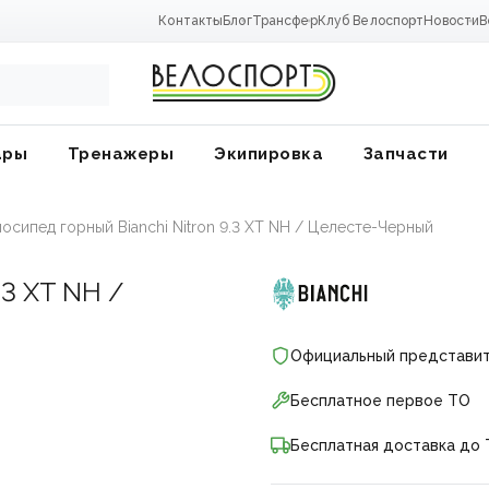
Контакты
Блог
Трансфер
Клуб Велоспорт
Новости
В
ары
Тренажеры
Экипировка
Запчасти
осипед горный Bianchi Nitron 9.3 XT NH / Целесте-Черный
.3 XT NH /
Официальный представи
Бесплатное первое ТО
Бесплатная доставка до 
ники