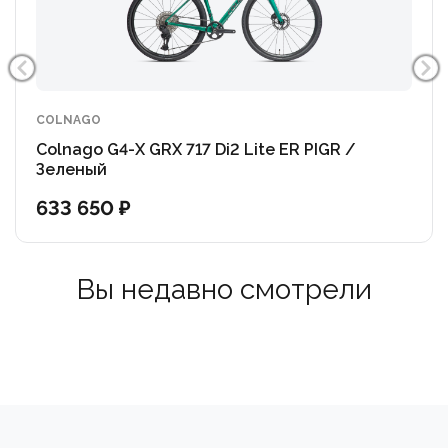
60TPI- TLR, Folding, Tan sidewall
-Седло: Bianchi RC139 carbon"
COLNAGO
Colnago G4-X GRX 717 Di2 Lite ER PIGR /
Зеленый
633 650 ₽
Вы недавно смотрели