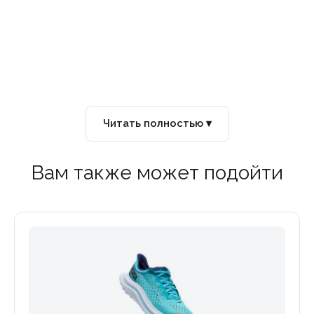
Parley Ocean Plastic и 50 % переработанного полиэстера.
стручки в межподошве работают вместе, чтобы заряжать
Читать полностью ▾
Вам также может подойти
ов, Ultraboost Light использует технологию Primeknit+
ет сцепление со всеми поверхностями и достаточную гибк