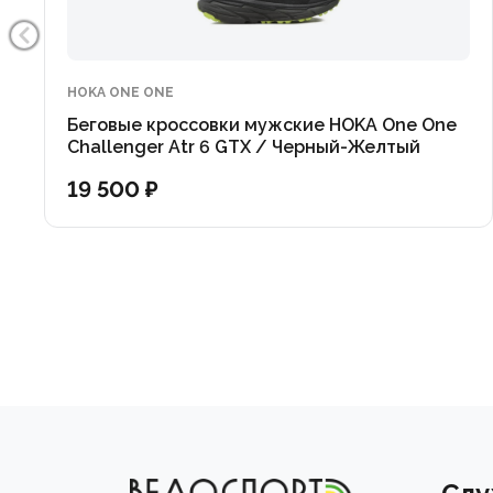
Резиновая подошва Continental™ обеспечивает прев
HOKA ONE ONE
Беговые кроссовки мужские HOKA One One
Challenger Atr 6 GTX / Черный-Желтый
19 500 ₽