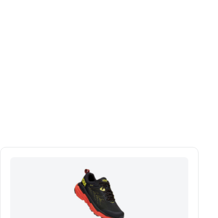
 наша самая легкая конструкция изготовлена из
 вас энергией с каждым шагом.
 FORGED, чтобы обеспечить амортизацию, плотная,
ость для плавного и безопасного шага.