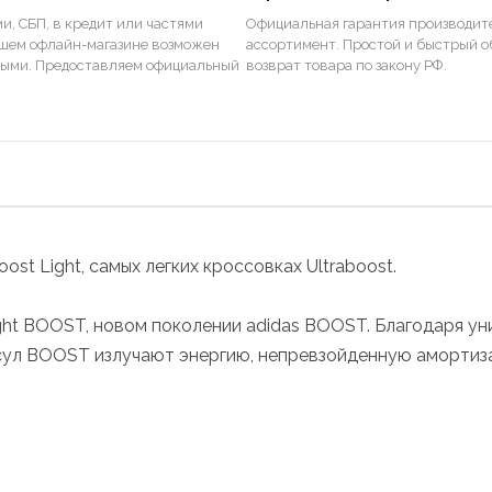
и, СБП, в кредит или частями
Официальная гарантия производите
ашем офлайн-магазине возможен
ассортимент. Простой и быстрый о
ными. Предоставляем официальный
возврат товара по закону РФ.
st Light, самых легких кроссовках Ultraboost.
t BOOST, новом поколении adidas BOOST. Благодаря уни
псул BOOST излучают энергию, непревзойденную амортиза