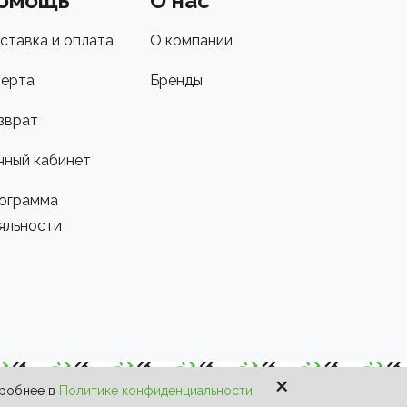
омощь
О нас
ставка и оплата
О компании
ерта
Бренды
зврат
чный кабинет
ограмма
яльности
×
дробнее в
Политике конфиденциальности