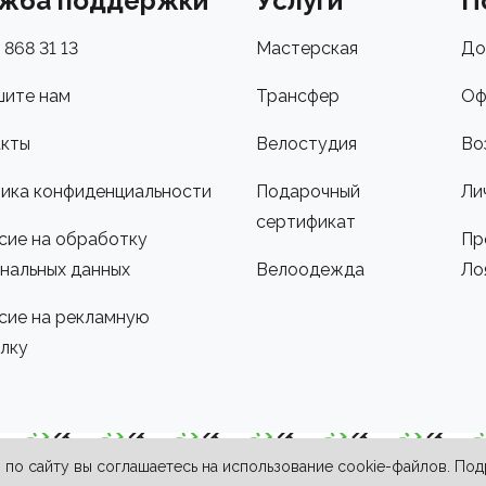
жба поддержки
Услуги
П
 868 31 13
Мастерская
До
ите нам
Трансфер
Оф
кты
Велостудия
Во
ика конфиденциальности
Подарочный
Ли
сертификат
сие на обработку
Пр
нальных данных
Велоодежда
Ло
сие на рекламную
лку
по сайту вы соглашаетесь на использование cookie-файлов. По