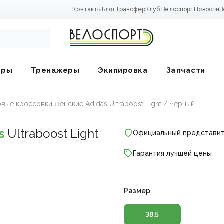
Контакты
Блог
Трансфер
Клуб Велоспорт
Новости
В
ары
Тренажеры
Экипировка
Запчасти
овые кроссовки женские Adidas Ultraboost Light / Черный
s
Ultraboost Light
Официальный представи
Гарантия лучшей цены
Размер
ники
38,5