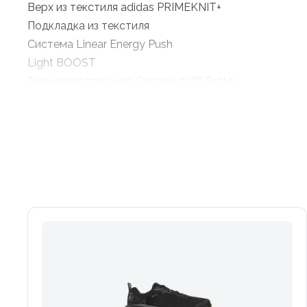
Верх из текстиля adidas PRIMEKNIT+
Подкладка из текстиля
Система Linear Energy Push
Light BOOST
Резиновая подошва Continental™ Better
Нить внутри верх содержит не менее 50 % пластика 
пены BOOST, которая на 30% легче. Все крошечные 
Верх
Частично изготовленный из переработанных материал
нескользящая посадка.
Подошва
Легкая резиновая подошва Continental™ обеспечива
Continental ™ Резиновая подошва