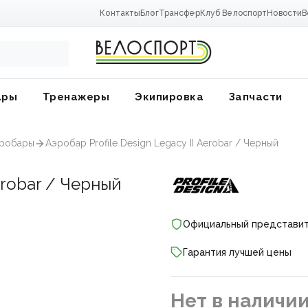
Контакты
Блог
Трансфер
Клуб Велоспорт
Новости
В
ары
Тренажеры
Экипировка
Запчасти
эробары
Аэробар Profile Design Legacy II Aerobar / Черный
erobar / Черный
Официальный представи
Гарантия лучшей цены
ники
Нет в наличи