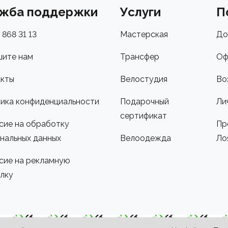
жба поддержки
Услуги
П
 868 31 13
Мастерская
До
ите нам
Трансфер
Оф
кты
Велостудия
Во
ика конфиденциальности
Подарочный
Ли
сертификат
сие на обработку
Пр
нальных данных
Велоодежда
Ло
сие на рекламную
лку