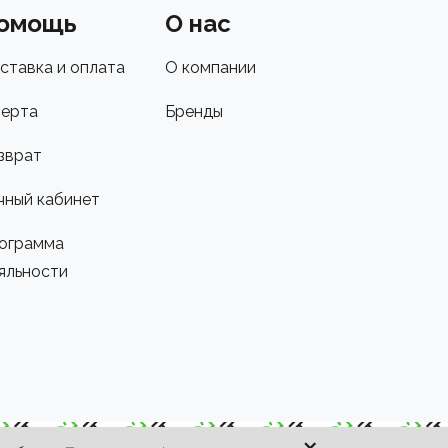
омощь
О нас
ставка и оплата
О компании
ерта
Бренды
зврат
чный кабинет
ограмма
яльности
×