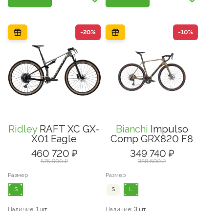
-20%
-10%
Ridley
RAFT XC GX-
Bianchi
Impulso
X01 Eagle
Comp GRX820 F8
460 720 ₽
349 740 ₽
575 900 ₽
388 600 ₽
Размер
Размер
S
S
L
Наличие:
1 шт
Наличие:
3 шт