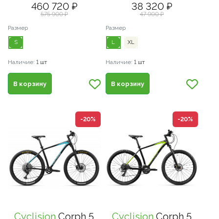
460 720 ₽
38 320 ₽
575 900 ₽
47 900 ₽
Размер
Размер
S
L
XL
Наличие:
1 шт
Наличие:
1 шт
В корзину
В корзину
-20%
-20%
Cyclision
Corph 5
Cyclision
Corph 5