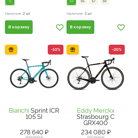
S
53
55
57
59
Наличие:
2 шт
Наличие:
3 шт
В корзину
В корзину
-10%
-20%
Bianchi
Sprint ICR
Eddy Merckx
105 SI
Strasbourg C
GRX400
278 640 ₽
234 080 ₽
309 600 ₽
292 600 ₽