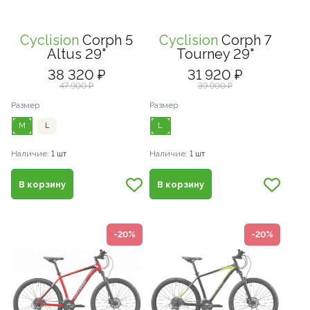
Cyclision
Corph 5
Cyclision
Corph 7
Altus 29"
Tourney 29"
38 320 ₽
31 920 ₽
47 900 ₽
39 900 ₽
Размер
Размер
M
L
L
Наличие:
1 шт
Наличие:
1 шт
В корзину
В корзину
-20%
-20%