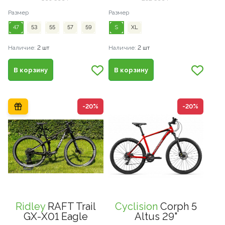
Размер
Размер
47
53
55
57
59
S
XL
Наличие:
2 шт
Наличие:
2 шт
В корзину
В корзину
-20%
-20%
Ridley
RAFT Trail
Cyclision
Corph 5
GX-X01 Eagle
Altus 29"