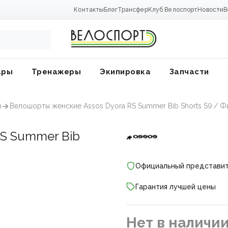
Контакты
Блог
Трансфер
Клуб Велоспорт
Новости
В
ары
Тренажеры
Экипировка
Запчасти
ы
Велошорты женские Assos Dyora RS Summer Bib Shorts S9 / 
S Summer Bib
Официальный представи
Гарантия лучшей цены
ники
Нет в наличи