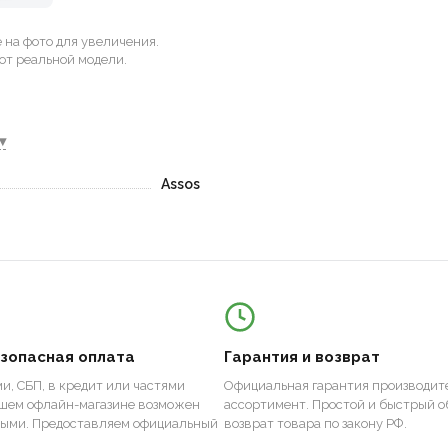
на фото для увеличения.
от реальной модели.
▾
Assos
езопасная оплата
Гарантия и возврат
и, СБП, в кредит или частями
Официальная гарантия производите
ашем офлайн-магазине возможен
ассортимент. Простой и быстрый о
ными. Предоставляем официальный
возврат товара по закону РФ.