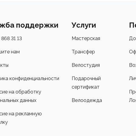
жба поддержки
Услуги
П
 868 31 13
Мастерская
До
ите нам
Трансфер
Оф
кты
Велостудия
Во
ика конфиденциальности
Подарочный
Ли
сертификат
сие на обработку
Пр
нальных данных
Велоодежда
Ло
сие на рекламную
лку