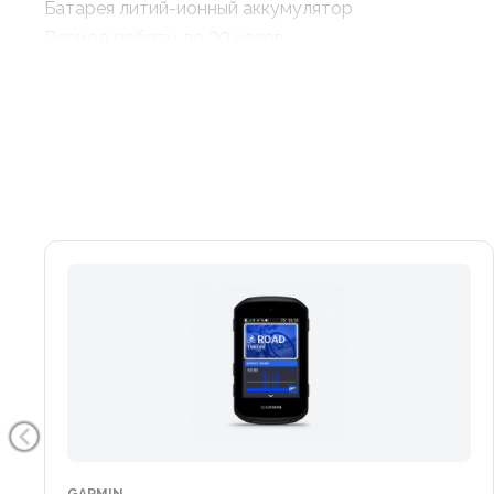
Батарея литий-ионный аккумулятор
Период работы до 20 часов
Водонепроницаемость IPX7
Встроенный GPS
История кругов до 200 часов
Путевые точки 200
Монитор сердечного ритма
Велосипедный датчик скорости/частоты вращения
Совместимость с Garmin Connect
Функция Virtual Partner (Виртуальный партнер)
Функция "Сourses" (Функция трассы)
Функция "AutoPause"(Автоматическая пауза)
Функция "AutoLap" (Автоматический круг)
Функция "Auto Scroll" (Автоматическая перемотка)
Сложные тренировки
Простые тренировки
Предупреждение о времени / расстоянии