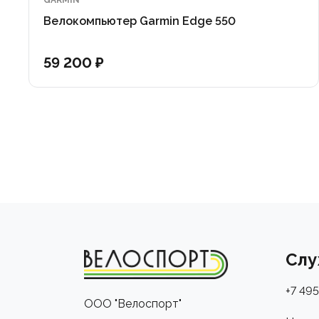
GARMIN
Интервальная тренировка
Велокомпьютер Garmin Edge 550
Вычисление калорий на основе сердечного ритма
Барометрический альтиметр
59 200 ₽
Совместимость с измерителем мощности
Совместимость с радаром и фарами Varia
LiveTrack
Слу
+7 495
ООО "Велоспорт"