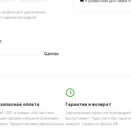
🚚 Курьерская доставка 
на фото для увеличения.
от реальной модели.
▾
Garmin
езопасная оплата
Гарантия и возврат
и, СБП, в кредит или частями
Официальная гарантия производите
ашем офлайн-магазине возможен
ассортимент. Простой и быстрый о
ными. Предоставляем официальный
возврат товара по закону РФ.