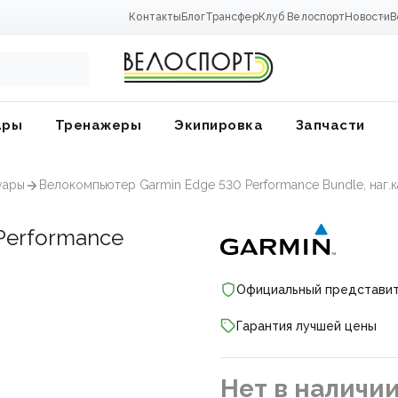
Контакты
Блог
Трансфер
Клуб Велоспорт
Новости
В
ары
Тренажеры
Экипировка
Запчасти
уары
Велокомпьютер Garmin Edge 530 Performance Bundle, наг.
Performance
Официальный представи
Гарантия лучшей цены
ники
Нет в наличи