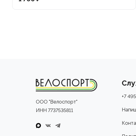
Слу
+7 495
ООО "Велоспорт"
Напиш
ИНН 7737535811
Конта