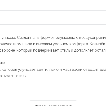
нисекс Созданная в форме полумесяца с воздухопрониц
личеством швов и высоким уровнем комфорта. Козырёк б
 стороне, который подчеркивает стиль и дополняет оста
нца.
 которая улучшает вентиляцию и мастерски отводит вла
аться от стиля.