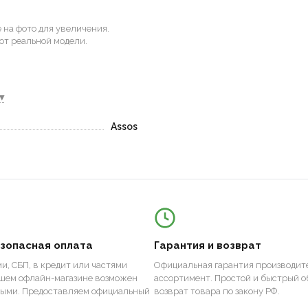
на фото для увеличения.
от реальной модели.
▾
Assos
езопасная оплата
Гарантия и возврат
и, СБП, в кредит или частями
Официальная гарантия производите
ашем офлайн-магазине возможен
ассортимент. Простой и быстрый о
ными. Предоставляем официальный
возврат товара по закону РФ.