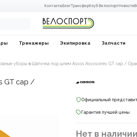
Контакты
Блог
Трансфер
Клуб Велоспорт
Новости
В
ары
Тренажеры
Экипировка
Запчасти
ловные уборы
Шапочка под шлем Assos Assosoires GT cap / Ор
s GT cap /
Официальный представи
Гарантия лучшей цены
ники
Нет в наличи