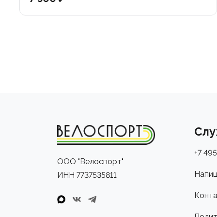
Слу
+7 495
ООО "Велоспорт"
Напиш
ИНН 7737535811
Конта
Полит