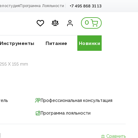
+7 495 868 31 13
елостудия
Программа Лояльности
0
Инструменты
Питание
Новинки
 255 X 155 mm
тель
Профессиональная консультация
Программа лояльности
и
⚖ Сравнить