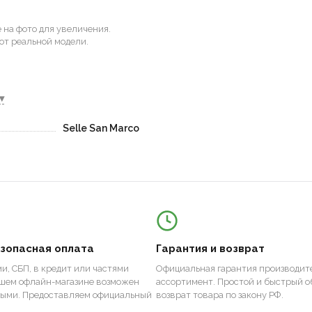
на фото для увеличения.
от реальной модели.
▾
Selle San Marco
езопасная оплата
Гарантия и возврат
и, СБП, в кредит или частями
Официальная гарантия производите
ашем офлайн-магазине возможен
ассортимент. Простой и быстрый о
ными. Предоставляем официальный
возврат товара по закону РФ.