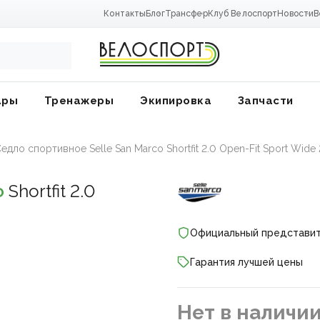
Контакты
Блог
Трансфер
Клуб Велоспорт
Новости
В
ары
Тренажеры
Экипировка
Запчасти
едло спортивное Selle San Marco Shortfit 2.0 Open-Fit Sport Wide
o
Shortfit 2.0
Официальный представи
Гарантия лучшей цены
ники
Нет в наличи