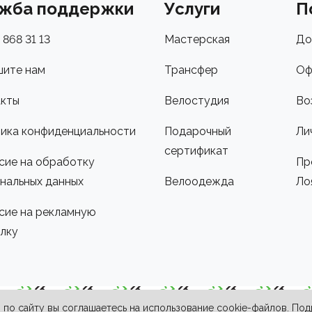
жба поддержки
Услуги
П
 868 31 13
Мастерская
До
ите нам
Трансфер
Оф
кты
Велостудия
Во
ика конфиденциальности
Подарочный
Ли
сертификат
сие на обработку
Пр
нальных данных
Велоодежда
Ло
сие на рекламную
лку
по сайту вы соглашаетесь на использование cookie-файлов. По