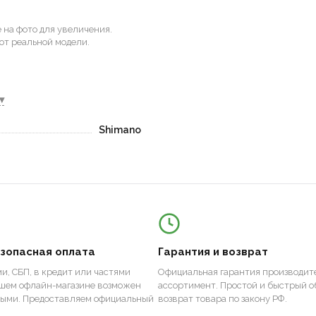
на фото для увеличения.
от реальной модели.
▾
Shimano
езопасная оплата
Гарантия и возврат
и, СБП, в кредит или частями
Официальная гарантия производите
ашем офлайн-магазине возможен
ассортимент. Простой и быстрый о
ными. Предоставляем официальный
возврат товара по закону РФ.