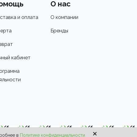
омощь
О нас
ставка и оплата
О компании
ерта
Бренды
зврат
чный кабинет
ограмма
яльности
×
дробнее в
Политике конфиденциальности