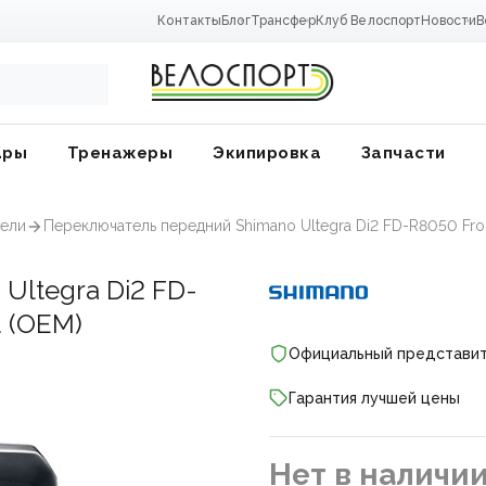
Контакты
Блог
Трансфер
Клуб Велоспорт
Новости
В
ары
Тренажеры
Экипировка
Запчасти
ели
Переключатель передний Shimano Ultegra Di2 FD-R8050 Front
o
Ultegra Di2 FD-
d (OEM)
Официальный представи
Гарантия лучшей цены
ники
Нет в наличи