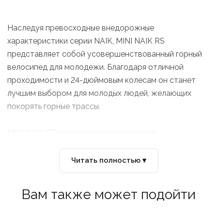
Наследуя превосходные внедорожные
характеристики серии NAIK, MINI NAIK RS
представляет собой усовершенствованный горный
велосипед для молодежи. Благодаря отличной
проходимости и 24-дюймовым колесам он станет
лучшим выбором для молодых людей, желающих
покорять горные трассы.
MINI NAIK RS изготовлен из сверхлёгких
алюминиевых материалов, а рулевая труба имеет
красивый и плавный изгиб. У MINI NAIK RS нет
Читать полностью ▾
амортизационной вилки, но амортизирующая
конструкция рамы и широкие шины позволяют
Вам также может подойти
преодолевать неровности и спуски, с которыми
сталкиваются маленькие велосипедисты, что делает