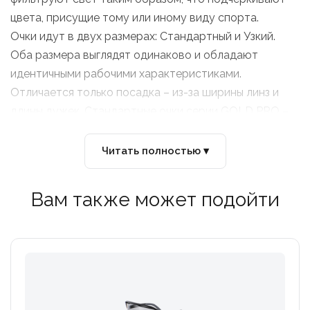
цвета, присущие тому или иному виду спорта.
Очки идут в двух размерах: Стандартный и Узкий.
Оба размера выглядят одинаково и обладают
идентичными рабочими характеристиками.
Отличается только посадка – из-за ширины линз и
длины дужек. Стандартные очки серии GOLD PRO –
более широкие очки.
Ширина (фронтальный вид): 15,4см. Высота
Читать полностью ▾
(фронтальный вид) с верхней и нижней частями
оправы: 6,5см. Длина (вид сбоку): 17,5см.
Вам также может подойти
Узкие очки серии GOLD PRO немного меньше и
больше подходят тем, у кого узкое лицо, а также
подросткам.
Ширина (фронтальный вид): 14,8см. Высота
(фронтальный вид) с верхней и нижней частями