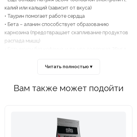
калий или кальций (зависит от вкуса)
• Таурин помогает работе сердца
• Бета – аланин способствует образованию
карнозина (предотвращает скапливание продуктов
распада мышц)
• Есть вкусы без кофеина, и те, что содержат 35мг в
одной порции
• Не содержит запрещенных WADA веществ
Читать полностью ▾
• Рекомендации: Одна порция (65гр), либо
содержимое одного пакетика развести в 750мл
Вам также может подойти
воды. Во время тренировки пить каждые 15 мин по
150-200мл