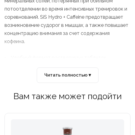
минеральных солей, потерянных при обильном
потоотделении во время интенсивных тренировок и
соревнований. SiS Hydro + Caffeine предотвращает
возникновение судорог в мышцах, а также повышает
концентрацию внимания за счет содержания
кофеина.
• Удобный формат растворимых таблеток
• Высокое содержание электролитов
• 75мг. кофеина в порции
Читать полностью ▾
• Без углеводов
Вам также может подойти