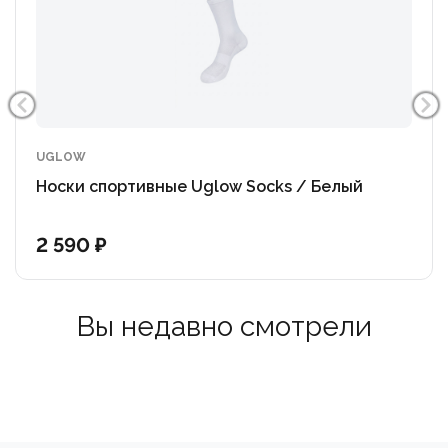
Силиконовые элементы Smart Grip, на подошвенной
части, обеспечивают идеальную посадку и надежно
фиксируют стопу в обуви для максимального
контроля движений
Одежда для спорта Cep - разработана немецкой
компанией MEDI - лидером в области
UGLOW
компрессионных технологий для ме
Носки спортивные Uglow Socks / Белый
2 590 ₽
Вы недавно смотрели