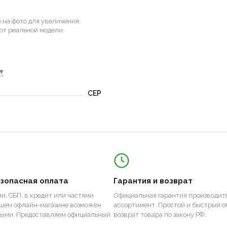
на фото для увеличения.
от реальной модели.
▾
CEP
езопасная оплата
Гарантия и возврат
и, СБП, в кредит или частями
Официальная гарантия производите
ашем офлайн-магазине возможен
ассортимент. Простой и быстрый о
ными. Предоставляем официальный
возврат товара по закону РФ.