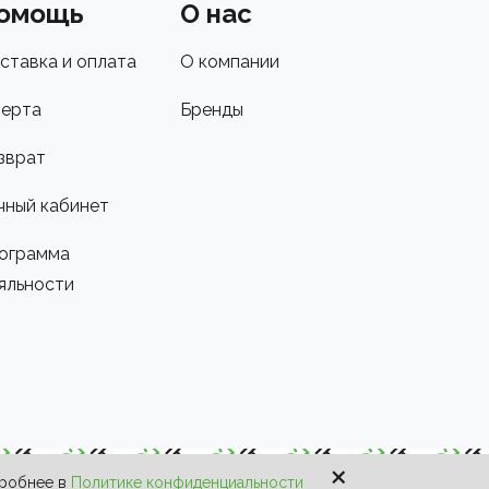
омощь
О нас
ставка и оплата
О компании
ерта
Бренды
зврат
чный кабинет
ограмма
яльности
×
дробнее в
Политике конфиденциальности