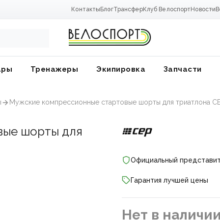
Контакты
Блог
Трансфер
Клуб Велоспорт
Новости
В
ары
Тренажеры
Экипировка
Запчасти
ы
Мужские компрессионные стартовые шорты для триатлона CEP 
вые шорты для
Официальный представи
Гарантия лучшей цены
ники
Нет в наличи