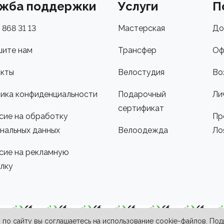
жба поддержки
Услуги
П
 868 31 13
Мастерская
До
ите нам
Трансфер
Оф
кты
Велостудия
Во
ика конфиденциальности
Подарочный
Ли
сертификат
сие на обработку
Пр
нальных данных
Велоодежда
Ло
сие на рекламную
лку
по сайту вы соглашаетесь на использование cookie-файлов. По