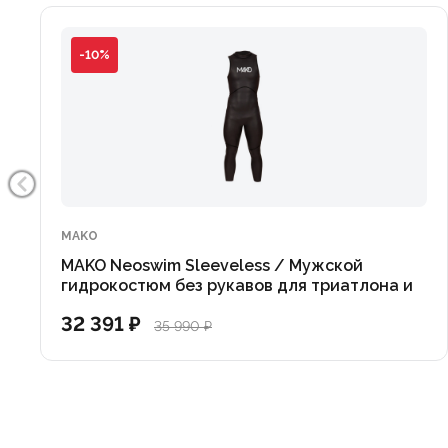
- Толщина неопрена: 1,5 мм J-NEO II и 2 мм J-NEO II
- Внешний слой: Гладкая кожа
-10%
- Внутренний трикотаж: Ультраэластичный
MAKO
MAKO Neoswim Sleeveless / Мужской
гидрокостюм без рукавов для триатлона и
открытой воды
32 391 ₽
35 990 ₽