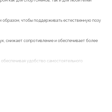
ром как для спортсменов, так и для любителей
м образом, чтобы поддерживать естественную позу
ук, снижает сопротивление и обеспечивает более
х, обеспечивая удобство самостоятельного
вырезом обеспечивает плотную посадку без