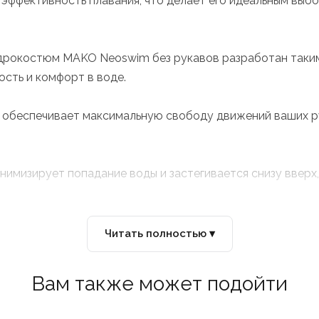
ффективность плавания, что делает его идеальным выбо
идрокостюм MAKO Neoswim без рукавов разработан таки
сть и комфорт в воде.
 обеспечивает максимальную свободу движений ваших р
минимизирует попадание воды и застегивается снизу ввер
едотвращения трения и дискомфорта, воротник с низким 
Читать полностью ▾
 плавании.
Вам также может подойти