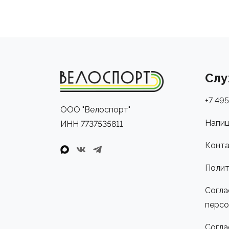
Слу
+7 495
ООО "Велоспорт"
Напиш
ИНН 7737535811
Конта
Полит
Согла
персо
Согла