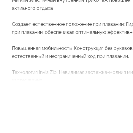
Мягкий эластичный внутренний трикотаж повышает э
активного отдыха
Создает естественное положение при плавании: Г
при плавании, обеспечивая оптимальную эффективно
Повышенная мобильность: Конструкция без рукавов
естественный и неограниченный ход при плавании.
Технология InvisiZip: Невидимая застежка-молния 
застегивания.
Воротник с низким вырезом: Разработанный для пр
ощущения удушья, позволяя вам сосредоточиться на
Технические особенности: