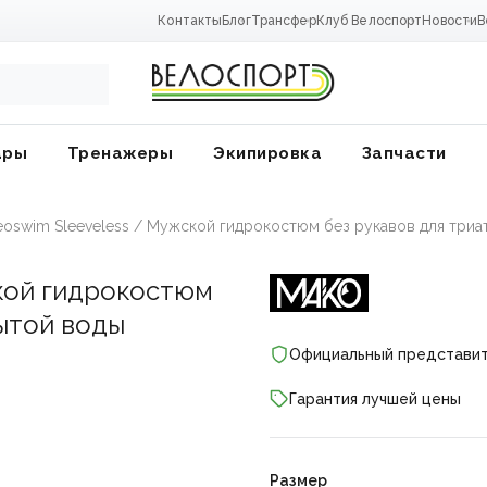
Контакты
Блог
Трансфер
Клуб Велоспорт
Новости
В
ары
Тренажеры
Экипировка
Запчасти
oswim Sleeveless / Мужской гидрокостюм без рукавов для триа
кой гидрокостюм
рытой воды
Официальный представи
Гарантия лучшей цены
ники
Размер