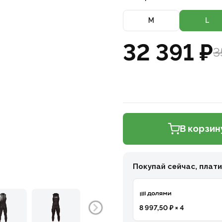
M
L
32 391 ₽
3
В корзин
Покупай сейчас, плат
8 997,50 ₽ × 4