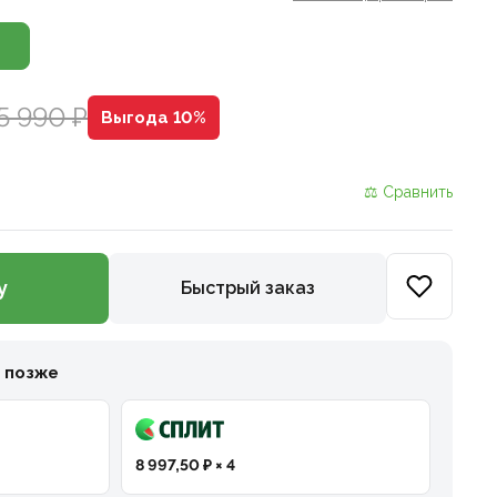
5 990 ₽
Выгода 10%
⚖ Сравнить
у
Быстрый заказ
и позже
8 997,50 ₽ × 4