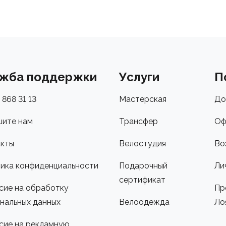
жба поддержки
Услуги
П
 868 31 13
Мастерская
До
ите нам
Трансфер
Оф
кты
Велостудия
Во
ика конфиденциальности
Подарочный
Ли
сертификат
сие на обработку
Пр
нальных данных
Велоодежда
Ло
сие на рекламную